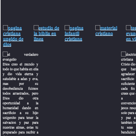
Dios creo el mundo y
Cristo dio 
todo lo que habita en ella
que har
y dio vida eterna y
agradecer
saludable a adan y eva,
sacrifici
mas por su
suficiente 
desobediencia fuimos
cada fin
todos arrastrados, pero
crees que e
Dios dio otra
a con
oportunidad a la
convencio
humanidad dando en
jesus resc
sacrificio a su hijo
solo para 
unigenito para tener la
y paz a 
salvacion y paz para
tambien lo
nuestras almas, estas tu
tu seas 
preparado para recibir a
bendicion