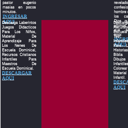
pastor eugenio
revelado
masias en pocos
confes
minutos.
hombre q
INGRESAR
los c
Dios q
AQUI
Descarga Laberintos
Descar
ultimos
Juegos Didacticos
Recu
que a
Para Los Niños,
Escuela
error.
Material De
Test 
INGR
Aprendizaje Para
Infantile
AQUI
Los Nenes De
Para L
Escuela Dominical,
Histor
Recursos Cristianos
Biblia
Infantiles Para
Dibujos
Maestros De
Infant
Escuela Dominical.
Color
DESCARGAR
Materia
Infantil.
AQUI
DESC
AQUI