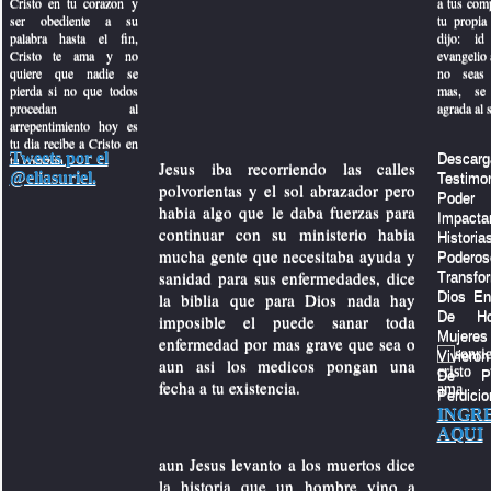
Cristo en tu corazon y
a tus com
ser obediente a su
tu propia 
palabra hasta el fin,
dijo: id
Cristo te ama y no
evangelio a
quiere que nadie se
no seas 
pierda si no que todos
mas, se 
procedan al
agrada al 
arrepentimiento hoy es
tu dia recibe a Cristo en
Tweets por el
Descarg
tu corazon.
Jesus iba recorriendo las calles
 motivacion
@eliasuriel.
Testi
polvorientas y el sol abrazador pero
Po
habia algo que le daba fuerzas para
Impacta
continuar con su ministerio habia
Histo
mucha gente que necesitaba ayuda y
Poder
sanidad para sus enfermedades, dice
Transf
la biblia que para Dios nada hay
Dios En
De Ho
imposible el puede sanar toda
Muje
enfermedad por mas grave que sea o
Viviero
aun asi los medicos pongan una
De P
fecha a tu existencia.
Perdicio
INGR
AQUI
aun Jesus levanto a los muertos dice
la historia que un hombre vino a