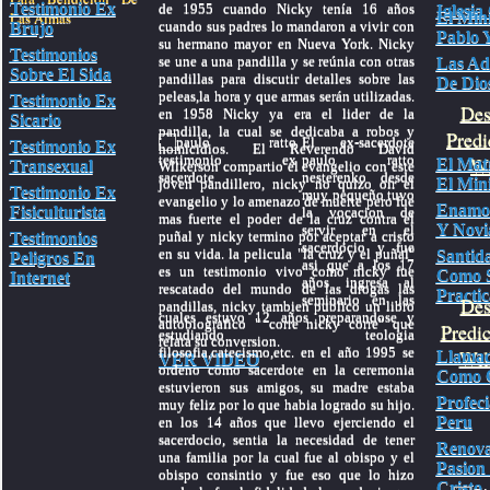
Testimonio Ex
de 1955 cuando Nicky tenía 16 años
Iglesia
Las Almas
El Mini
cuando sus padres lo mandaron a vivir con
Brujo
Pablo Y
su hermano mayor en Nueva York. Nicky
Testimonios
se une a una pandilla y se reúnia con otras
Las Ad
Sobre El Sida
pandillas para discutir detalles sobre las
De Dio
peleas,la hora y que armas serán utilizadas.
Testimonio Ex
Des
en 1958 Nicky ya era el lider de la
Sicario
pandilla, la cual se dedicaba a robos y
Predi
El ex-sacerdote
Testimonio Ex
homicidios. El Reverendo David
paulo ratto
Wa
El Mat
Transexual
Wilkerson compartio el evangelio con este
nesterenko desde
El Mini
joven pandillero, nicky no quizo oir el
Testimonio Ex
muy pequeño tuvo
evangelio y lo amenazo de muerte pero fue
Enamo
Fisiculturista
la vocacion de
mas fuerte el poder de la cruz contra el
Y Novi
servir en el
puñal y nicky termino por aceptar a cristo
Testimonios
sacerdocio y fue
en su vida. la pelicula "la cruz y el puñal"
Santid
Peligros En
asi que a los 17
es un testimonio vivo como nicky fue
Como 
Internet
años ingresa al
rescatado del mundo de las drogas las
Practic
seminario en las
Des
pandillas, nicky tambien publico un libro
cuales estuvo 12 años preparandose y
autobiografico " corre nicky corre" que
Predi
estudiando teologia
relata su conversion.
filosofia,catecismo,etc. en el año 1995 se
Wil
Llamad
VER VIDEO
ordeno como sacerdote en la ceremonia
Como C
estuvieron sus amigos, su madre estaba
Profec
muy feliz por lo que habia logrado su hijo.
Peru
en los 14 años que llevo ejerciendo el
sacerdocio, sentia la necesidad de tener
Renov
una familia por la cual fue al obispo y el
Pasion
obispo consintio y fue eso que lo hizo
Cristo