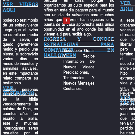
pelicula en casa, porque no
VER 
VER VIDEOS
organizamos un culto especial para los
AQUI
AQUI
niños en este dia pagano para el mundo
sea un dia de salvacion para muchos
niños que tocaran tus negocios o la
poderoso testimonio
a este
puerta de tu casa aprovecha esta unica
de un sobreviviente
dispara
oportunidad en el año donde los niños
luego que el avion
veces en
vienen a ti para recibir algo.
se estrello en medio
el era u
INGRESA Y CONOCE
de la selva, el
que lu
ESTRATEGIAS PARA
quedo gravemente
liberta
herido y perdio una
pero 
COMPARTIR EN
Suscribete Gratis
pierna, el sobrevivio
termino
HALLOWEEN
Y Recibe
varios dias en
el pi
Informacion De
medio de insectos y
suced
Nuevos Videos
animales salvajes,
increibl
Predicaciones,
en este impactante
hiz
Testimonios Y
relato comparte su
extraord
testimonio.
vida y 
Nuevos Mensajes
VER
nos re
Cristianos.
cuantas personas
Juan b
historia.
TESTIMONIO
escribieron la biblia,
habia 
VER
es la biblia
que ten
TEST
verdaderamente la
pero un 
palabra de Dios, en
vino del
cuantos años fue
juan ba
escrito la biblia,
que ac
este y muchas
tenia un 
interrogantes seran
perdid
resueltos por el
bauti