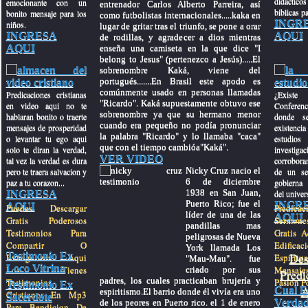
didactic
emocionante con un
entrenador Carlos Alberto Parreira, así
biblicas pa
bonito mensaje para los
como futbolistas internacionales.....kaka en
INGR
niños.
lugar de gritar tras el triunfo, se pone a orar
INGRESA
AQUI
de rodillas, y agradecer a dios mientras
AQUI
enseña una camiseta en la que dice "I
belong to Jesus" (pertenezco a Jesús).....El
sobrenombre Kaká, viene del
portugués.......En Brasil este apodo es
comúnmente usado en personas llamadas
Predicaciones cristianas
¿Exis
"Ricardo". Kaká supuestamente obtuvo ese
en video aqui no te
Conferenc
sobrenombre ya que su hermano menor
hablaran bonito o traerte
donde se
cuando era pequeño no podía pronunciar
mensajes de prosperidad
existenci
la palabra "Ricardo" y lo llamaba "caca"
o levantar tu ego aqui
estudios 
que con el tiempo cambióa"Kaká".
solo te diran la verdad,
investig
VER VIDEO
tal vez la verdad es dura
corroboran
Nicky Cruz nacio el
pero te traera salvacion y
de un se
6 de diciembre
paz a tu corazon...
gobierna
1938 en San Juan,
INGRESA
del univer
Puerto Rico; fue el
INGR
AQUI
Puedes Descargar
Predi
líder de una de las
AQUI
Gratis Poderosos
Sermones
pandillas mas
Testimonios Para
Gratis A
peligrosas de Nueva
Compartir O
Edificac
York llamada Los
Testimonio Ex
Des
Evangelizar Aqui
Espiritu
"Mau-Mau". fue
Loco Vitrina
Los Tienes
Mensaj
criado por sus
Predi
padres, los cuales practicaban brujería y
Testimonios
Pasion Po
Testimonio Ex
A
Cual E
espiritismo.El barrio donde él vivía era uno
Cristianos En Mp3
Sacerdote
Verdad
de los peores en Puerto rico. el 1 de enero
Para Bendicion De