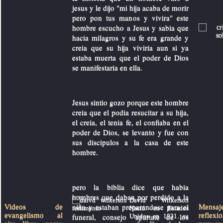
jesus y le dijo "mi hija acaba de morir
pero pon tus manos y vivira" este
hombre escucho a Jesus y sabia que
hacia milagros y su fe era grande y
creia que su hija viviria aun si ya
estaba muerta que el poder de Dios
se manifestaria en ella.
Jesus sintio gozo porque este hombre
creia que el podia resucitar a su hija,
el creia, el tenia fe, el confiaba en el
poder de Dios, se levanto y fue con
sus discipulos a la casa de este
hombre.
pero la biblia dice que habia
hombres que daban por perdido a la
David Wilkerson
niña y estaban preparandose para el
Videos de
Mens
Nació en Estados
evangelismo al
reflexi
funeral, consejo "apartate de los
Unidos en 1931. su