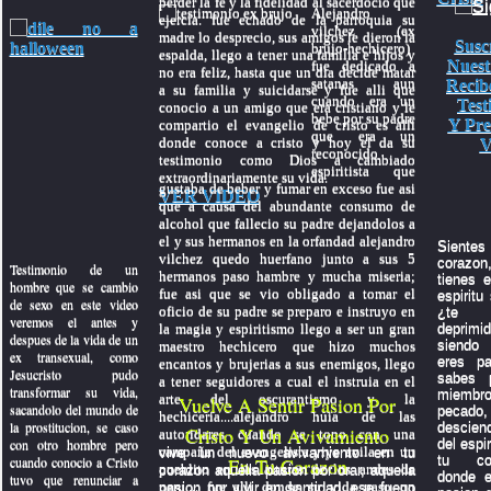
perder la fe y la fidelidad al sacerdocio que
Alejandro
ejercia. fue echado de la parroquia su
vilchez (ex
madre lo desprecio, sus amigos le dieron la
Susc
brujo-hechicero)
espalda, llego a tener una familia e hijos y
Nuest
fue dedicado a
no era feliz, hasta que un dia decide matar
satanas aun
Recib
a su familia y suicidarse y fue alli que
cuando era un
Test
conocio a un amigo que era cristiano y le
bebe por su padre
Y Pre
compartio el evangelio de cristo es alli
que era un
donde conoce a cristo y hoy el da su
V
reconocido
testimonio como Dios a cambiado
espiritista que
extraordinariamente su vida.
gustaba de beber y fumar en exceso fue asi
VER VIDEO
que a causa del abundante consumo de
alcohol que fallecio su padre dejandolos a
el y sus hermanos en la orfandad alejandro
Sientes 
vilchez quedo huerfano junto a sus 5
coraz
Testimonio de un
hermanos paso hambre y mucha miseria;
tienes e
hombre que se cambio
fue asi que se vio obligado a tomar el
espiritu
de sexo en este video
oficio de su padre se preparo e instruyo en
¿te 
veremos el antes y
la magia y espiritismo llego a ser un gran
depri
despues de la vida de un
siendo 
maestro hechicero que hizo muchos
ex transexual, como
eres p
encantos y brujerias a sus enemigos, llego
Jesucristo pudo
sabes 
a tener seguidores a cual el instruia en el
transformar su vida,
miembr
arte del oscurantismo y la
Vuelve A Sentir Pasion Por
sacandolo del mundo de
pecado,
hechiceria....alejandro huia de las
la prostitucion, se caso
descien
Cristo Y Un Avivamiento
autoridares cuando se topo con una
con otro hombre pero
del espi
campaña del evangelista yiye avila en un
vive un nuevo avivamiento en tu
tu con
cuando conocio a Cristo
En Tu Corazon
pueblito en las alturas de los andes de
corazon aquella pasion por orar, aquella
donde e
tuvo que renunciar a
peru.... fue alli donde su vida paso un
pasion por vivir en santidad, ese fuego