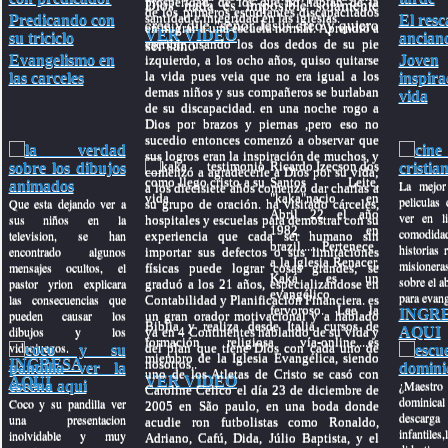
Dios nada es imposible solamente
prosperidad, de los que no hablan de la
de los primeros estudiantes discapacitados
santidad e integridad en las iglesias.
Predicando con
El resc
cree y dile "señor Jesus creo y quiero
en migrar a una escuela normal. Aprendió a
VER VIDEO
su triciclo
ancian
ser sano".
escribir usando los dos dedos de su pie
Evangelismo en
Joven
izquierdo, a los ocho años, quiso quitarse
la vida pues veia que no era igual a los
las carceles
inspira
demas niños y sus compañeros se burlaban
vida
de su discapacidad. en una noche rogo a
Dios por brazos y piernas ,pero eso no
sucedio entonces comenzó a observar que
sus logros eran la inspiración de muchos, y
Ricardo Izecson dos
comenzó a agradecerle a Dios por su vida;
Santos Leite,
La mejor
a los diecisiete años comenzó dar charlas a
"kaka"nacio en
peliculas 
Que esta dejando ver a
su grupo de oración. ha visitado cárceles,
Abril 22 el año
ver en l
sus niños en la
hospitales y escuelas para demostrar con su
1982 en
comodida
television, se han
experiencia que cada ser humano sin
brazil.......Pertenece
historias r
encontrado algunos
importar sus defectos o sus limitaciones
a la Iglesia Renacer,
misioner
mensajes ocultos, el
físicas puede lograr cosas grandes; se
Kaká es un
sobre el ab
pastor yrion explicara
graduó a los 21 años, especializándose en
evangélico
para evang
las consecuencias que
Contabilidad y Planificación Financiera. es
fervoroso. Lee la
INGR
pueden causar los
un gran orador motivacional y a hablado
Biblia y realiza desde Italia cursos de
dibujos y los
AQUI
ya en 4 Continentes hablando de su vida y
formación religiosa vía-online....es
videojuegos.
del plan que tiene Dios con cada uno de
miembro de la Iglesia Evangélica, siendo
INGRESA
nosotros..
uno de los Atletas de Cristo se casó con
VER VIDEO
AQUI
¿Maestro
Caroline Celico el día 23 de diciembre de
dominical
Coco y su pandilla ver
2005 en São paulo, en una boda donde
descar
una presentacion
acudie ron futbolistas como Ronaldo,
infantiles,
inolvidable y muy
Adriano, Cafú, Dida, Júlio Baptista, y el