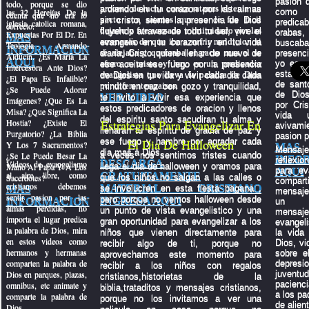
pasion q
todo, porque se dio
proceso de lucha contra satanas el tenia un
ardiendo en tu corazon por las almas
las 32 Herejías De la
como
cuenta que no era lo
pacto con satanas que no le fue facil
sin cristo, siente la presencia de Dios
predica
iglesia catolica romana,
correcto.
dejarlo y fue acosado e intimidado por las
fluyendo atravez de todo tu ser, vive el
oraba
Expuestas Por El Dr. En
MAS
amenazas de que iba a sufrir maldicion si
evangelio en tu corazon y en tu vida
busc
Teología Armando
INFORMACION
se alejaba y quebraba el pacto mas el se
diaria, Cristo quiere llenar de nuevo de
presenc
Alducin. ¿Es María La
AQUI
aferro a cristo y hoy es un predicador
yo espe
ese aceite ese fuego por la presencia
Intercesora Ante Dios?
estas pr
evangelista que lleva la palabra de Dios
de Dios en tu vida y vivir cada dia cada
¿El Papa Es Infalible?
de sant
por diferentes paises.
minuto en paz con gozo y tranquilidad,
¿Se Puede Adorar
de Dio
VER VIDEO
te invito a vivir esa experiencia que
Imágenes? ¿Que Es La
por Cri
estos predicadores de oracion y llenos
Misa? ¿Que Significa La
vida 
del espiritu santo sacudiran tu alma y
Hostia? ¿Existe El
Estrategias Para Evangelizar En
aviva
llenaran tu espiritu de gracia de paz y
Purgatorio? ¿La Biblia
pasion p
ese fuego y hambre por agradar cada
El Dia De Halloween
Y Los 7 Sacramentos?
MAS
Mens
dia mas a Dios.
¿Se Le Puede Besar La
a veces nos sentimos tristes cuando
INFO
reflexi
DESCARGA
Videos de evangelismo
Mano Al Papa Y A Los
llega el dia de halloween y oramos para
para ev
AQUI
al aire libre, como
GRATUITAMENTE
Sacerdotes?
que los niños no salgan a las calles o
compar
cristianos debemos
MATERIAL CRISTIANO
MAS
se involucren en esta fiesta pagana ,
mensaje
sentir pasion por las
pero porque no vemos halloween desde
INGRESA AQUI
INFORMACION
un p
almas perdidas, no
un punto de vista evangelistico y una
mensaje
importa el lugar predica
gran oportunidad para evangelizar a los
evangeli
la palabra de Dios, mira
niños que vienen directamente para
la vida
en estos videos como
Dios, vi
recibir algo de ti, porque no
hermanos y hermanas
sobre el
aprovechamos este momento para
comparten la palabra de
depre
recibir a los niños con regalos
Dios en parques, plazas,
juven
cristianos,historietas de la
pacienci
omnibus, etc animate y
biblia,trataditos y mensajes cristianos,
a los pa
comparte la palabra de
porque no los invitamos a ver una
de alien
Dios