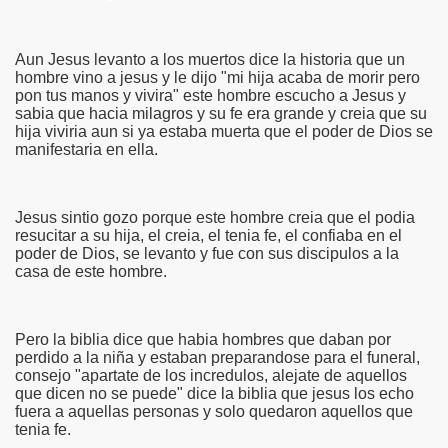
Aun Jesus levanto a los muertos dice la historia que un
hombre vino a jesus y le dijo "mi hija acaba de morir pero
 de jehova
pon tus manos y vivira" este hombre escucho a Jesus y
sabia que hacia milagros y su fe era grande y creia que su
_masias
hija viviria aun si ya estaba muerta que el poder de Dios se
manifestaria en ella.
masias
ual
Jesus sintio gozo porque este hombre creia que el podia
resucitar a su hija, el creia, el tenia fe, el confiaba en el
poder de Dios, se levanto y fue con sus discipulos a la
casa de este hombre.
tianos
Pero la biblia dice que habia hombres que daban por
perdido a la niña y estaban preparandose para el funeral,
consejo "apartate de los incredulos, alejate de aquellos
que dicen no se puede" dice la biblia que jesus los echo
fuera a aquellas personas y solo quedaron aquellos que
tenia fe.