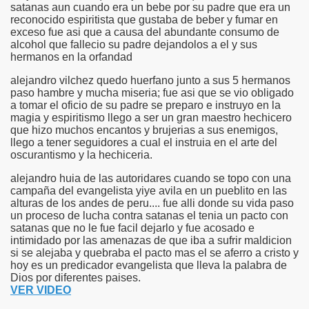
satanas aun cuando era un bebe por su padre que era un
reconocido espiritista que gustaba de beber y fumar en
exceso fue asi que a causa del abundante consumo de
alcohol que fallecio su padre dejandolos a el y sus
hermanos en la orfandad
alejandro vilchez quedo huerfano junto a sus 5 hermanos
paso hambre y mucha miseria; fue asi que se vio obligado
a tomar el oficio de su padre se preparo e instruyo en la
magia y espiritismo llego a ser un gran maestro hechicero
que hizo muchos encantos y brujerias a sus enemigos,
llego a tener seguidores a cual el instruia en el arte del
oscurantismo y la hechiceria.
alejandro huia de las autoridares cuando se topo con una
campaña del evangelista yiye avila en un pueblito en las
alturas de los andes de peru.... fue alli donde su vida paso
un proceso de lucha contra satanas el tenia un pacto con
satanas que no le fue facil dejarlo y fue acosado e
intimidado por las amenazas de que iba a sufrir maldicion
si se alejaba y quebraba el pacto mas el se aferro a cristo y
hoy es un predicador evangelista que lleva la palabra de
Dios por diferentes paises.
VER VIDEO