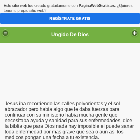
Este sitio web fue creado gratuitamente con
PaginaWebGratis.es
. ¿Quieres
tener tu propio sitio web?
REGÍSTRATE GRATIS
Ungido De Dios
uz Ex Pandillero
c
ilkerson
Jesus iba recorriendo las calles polvorientas y el sol
abrazador pero habia algo que le daba fuerzas para
continuar con su ministerio habia mucha gente que
necesitaba ayuda y sanidad para sus enfermedades, dice
la biblia que para Dios nada hay imposible el puede sanar
hechicero
toda enfermedad por mas grave que sea o aun asi los
medicos pongan una fecha a tu existencia.