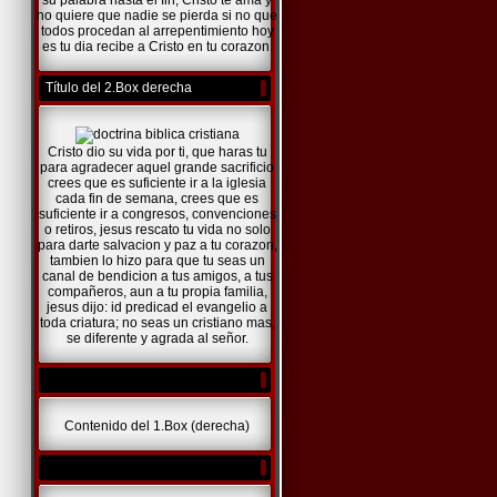
su palabra hasta el fin, Cristo te ama y
no quiere que nadie se pierda si no que
todos procedan al arrepentimiento hoy
es tu dia recibe a Cristo en tu corazon.
Título del 2.Box derecha
Cristo dio su vida por ti, que haras tu
para agradecer aquel grande sacrificio
crees que es suficiente ir a la iglesia
cada fin de semana, crees que es
suficiente ir a congresos, convenciones
o retiros, jesus rescato tu vida no solo
para darte salvacion y paz a tu corazon,
tambien lo hizo para que tu seas un
canal de bendicion a tus amigos, a tus
compañeros, aun a tu propia familia,
jesus dijo: id predicad el evangelio a
toda criatura; no seas un cristiano mas,
se diferente y agrada al señor.
Contenido del 1.Box (derecha)