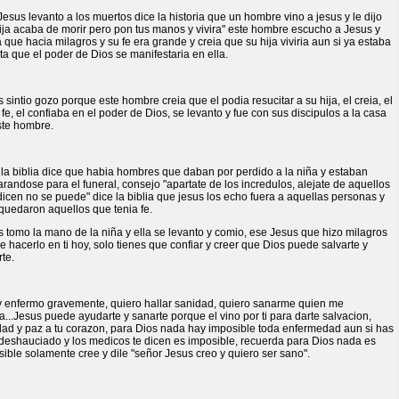
esus levanto a los muertos dice la historia que un hombre vino a jesus y le dijo
ija acaba de morir pero pon tus manos y vivira" este hombre escucho a Jesus y
 que hacia milagros y su fe era grande y creia que su hija viviria aun si ya estaba
a que el poder de Dios se manifestaria en ella.
 sintio gozo porque este hombre creia que el podia resucitar a su hija, el creia, el
 fe, el confiaba en el poder de Dios, se levanto y fue con sus discipulos a la casa
ste hombre.
la biblia dice que habia hombres que daban por perdido a la niña y estaban
randose para el funeral, consejo "apartate de los incredulos, alejate de aquellos
icen no se puede" dice la biblia que jesus los echo fuera a aquellas personas y
quedaron aquellos que tenia fe.
 tomo la mano de la niña y ella se levanto y comio, ese Jesus que hizo milagros
 hacerlo en ti hoy, solo tienes que confiar y creer que Dios puede salvarte y
te.
y enfermo gravemente, quiero hallar sanidad, quiero sanarme quien me
...Jesus puede ayudarte y sanarte porque el vino por ti para darte salvacion,
dad y paz a tu corazon, para Dios nada hay imposible toda enfermedad aun si has
 deshauciado y los medicos te dicen es imposible, recuerda para Dios nada es
ible solamente cree y dile "señor Jesus creo y quiero ser sano".