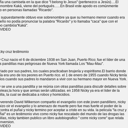
a una camiseta en la que dice "I belong to Jesus" (pertenezco a Jesús).....El
enombre Kaká, viene del portugués.......En Brasil este apodo es comúnmente
o en personas llamadas "Ricardo".
 supuestamente obtuvo ese sobrenombre ya que su hermano menor cuando era
ño no podía pronunciar la palabra "Ricardo" y lo llamaba "caca" que con el
po cambióa"Kaká".
 VIDEO
 Cruz nacio el 6 de diciembre 1938 en San Juan, Puerto Rico; fue el líder de una
as pandillas mas peligrosas de Nueva York llamada Los "Mau-Mau".
riado por sus padres, los cuales practicaban brujería y espiritismo.El barrio donde
vía era uno de los peores en Puerto rico. el 1 de enero de 1955 cuando Nicky tenía
ños cuando sus padres lo mandaron a vivir con su hermano mayor en Nueva York.
 se une a una pandilla y se reúnia con otras pandillas para discutir detalles sobre
eleas,la hora y que armas serán utilizadas. en 1958 Nicky ya era el lider de la
lla, la cual se dedicaba a robos y homicidios.
verendo David Wilkerson compartio el evangelio con este joven pandillero, nicky
izo oir el evangelio y lo amenazo de muerte pero fue mas fuerte el poder de la
contra el puñal y nicky termino por aceptar a cristo en su vida. la pelicula "la cruz y
ñal" es un testimonio vivo como nicky fue rescatado del mundo de las drogas las
llas, nicky tambien publico un libro autobiografico " corre nicky corre" que relata
onversion.
 VIDEO