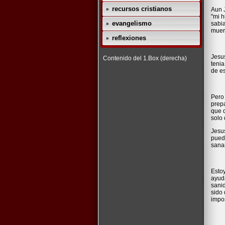
recursos cristianos
Aun J
"mi h
evangelismo
sabia
muert
reflexiones
Jesus
Contenido del 1.Box (derecha)
tenia
de e
Pero 
prepa
que d
solo 
Jesus
puede
sanar
Esto
ayuda
sani
sido
impos