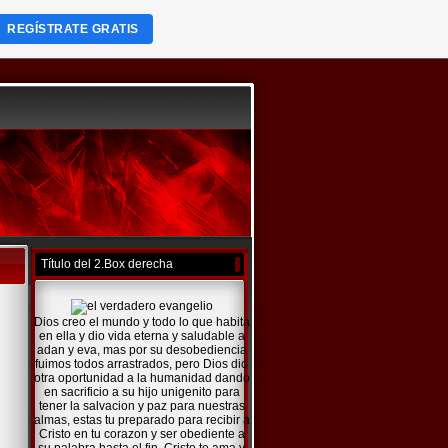
REGÍSTRATE GRATIS
Título del 2.Box derecha
Dios creo el mundo y todo lo que habita
en ella y dio vida eterna y saludable a
adan y eva, mas por su desobediencia
fuimos todos arrastrados, pero Dios dio
otra oportunidad a la humanidad dando
en sacrificio a su hijo unigenito para
tener la salvacion y paz para nuestras
almas, estas tu preparado para recibir a
Cristo en tu corazon y ser obediente a