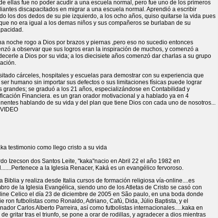
e ellas fue no poder acudir a una escuela normal, pero fue uno de los primeros
iantes discapacitados en migrar a una escuela normal. Aprendió a escribir
o los dos dedos de su pie izquierdo, a los ocho años, quiso quitarse la vida pues
 que no era igual a los demas niños y sus compañeros se burlaban de su
apacidad.
na noche rogo a Dios por brazos y piernas ,pero eso no sucedio entonces
nzó a observar que sus logros eran la inspiración de muchos, y comenzó a
ecerle a Dios por su vida; a los diecisiete años comenzó dar charlas a su grupo
ación.
sitado cárceles, hospitales y escuelas para demostrar con su experiencia que
ser humano sin importar sus defectos o sus limitaciones físicas puede lograr
s grandes; se graduó a los 21 años, especializándose en Contabilidad y
ficación Financiera. es un gran orador motivacional y a hablado ya en 4
nentes hablando de su vida y del plan que tiene Dios con cada uno de nosotros...
 VIDEO
do Izecson dos Santos Leite, "kaka"nacio en Abril 22 el año 1982 en
l.......Pertenece a la Iglesia Renacer, Kaká es un evangélico fervoroso.
a Biblia y realiza desde Italia cursos de formación religiosa vía-online....es
ro de la Iglesia Evangélica, siendo uno de los Atletas de Cristo se casó con
line Celico el día 23 de diciembre de 2005 en São paulo, en una boda donde
e ron futbolistas como Ronaldo, Adriano, Cafú, Dida, Júlio Baptista, y el
nador Carlos Alberto Parreira, así como futbolistas internacionales.....kaka en
 de gritar tras el triunfo, se pone a orar de rodillas, y agradecer a dios mientras