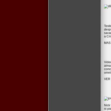
Test
despu
saca
a Cri
MAS
Video
almas
como
omni
VER 
Nick 
ni pi