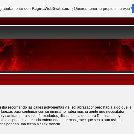
 gratuitamente con
PaginaWebGratis.es
. ¿Quieres tener tu propio sitio web?
 iba recorriendo las calles polvorientas y el sol abrazador pero habia algo que le
 fuerzas para continuar con su ministerio habia mucha gente que necesitaba
a y sanidad para sus enfermedades, dice la biblia que para Dios nada hay
sible el puede sanar toda enfermedad por mas grave que sea o aun asi los
cos pongan una fecha a tu existencia.