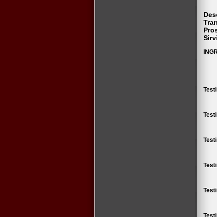
Des
Tra
Pro
Sirv
ING
Test
Test
Test
Test
Test
Test