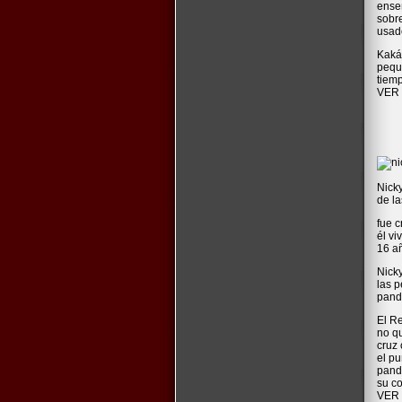
enseñ
sobr
usad
Kaká
peque
tiem
VER
Nicky
de l
fue c
él vi
16 a
Nicky
las p
pandi
El Re
no qu
cruz 
el pu
pandi
su c
VER