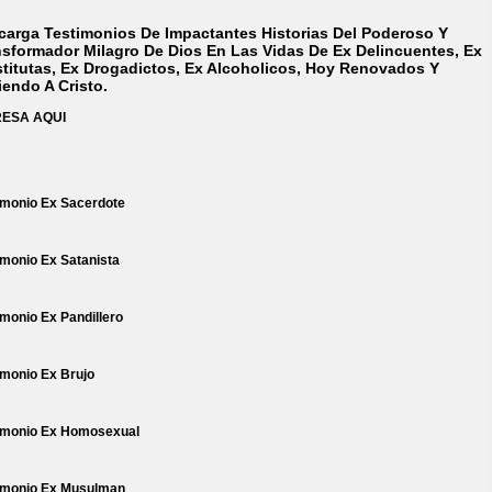
carga Testimonios De Impactantes Historias Del Poderoso Y
nsformador Milagro De Dios En Las Vidas De Ex Delincuentes, Ex
stitutas, Ex Drogadictos, Ex Alcoholicos, Hoy Renovados Y
iendo A Cristo.
RESA AQUI
imonio Ex Sacerdote
imonio Ex Satanista
imonio Ex Pandillero
imonio Ex Brujo
imonio Ex Homosexual
imonio Ex Musulman