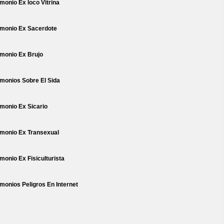
imonio Ex loco Vitrina
imonio Ex Sacerdote
imonio Ex Brujo
imonios Sobre El Sida
imonio Ex Sicario
imonio Ex Transexual
imonio Ex Fisiculturista
imonios Peligros En Internet