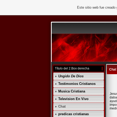
Este sitio web fue creado
Título del 2.Box derecha
Chat
Ungido De Dios
Testimonios Cristianos
Musica Cristiana
Jesus
daba
Television En Vivo
ayud
impo
Chat
medi
predicas cristianas