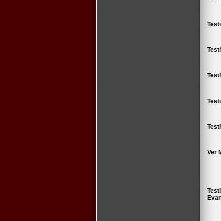
Test
Test
Test
Test
Test
Ver 
Test
Evan