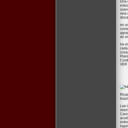
Una d
estud
usand
veia
disc
en u
come
agrad
de or
ha vi
cada 
cosa
Plani
Conti
VER
Ricar
brazi
Lee l
miemb
Caro
acudi
entre
lugar