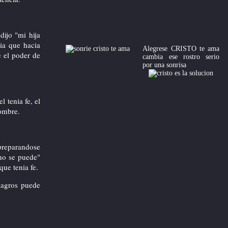
Contenido del 1.Box (derecha)
dijo "mi hija
ia que hacia
Alegrese CRISTO te ama
e el poder de
cambia ese rostro serio
por una sonrisa
l tenia fe, el
hombre.
 preparandose
 no se puede"
que tenia fe.
lagros puede