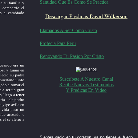
Santidad Que Es Como Se Practica
 a su familia y
e compartio el
os a cambiado
Descargar Predicas David Wilkerson
Llamados A Ser Como Cristo
Profecia Para Peru
Renovando Tu Pasion Por Cristo
 cuando era un
eber y fumar en
lecio su padre
Suscribete A Nuestro Canal
 huerfano junto
Recibe Nuevos Testimonios
gado a tomar el
Y Predicas En Video
o a ser un gran
, llego a tener
ia....alejandro
a yiye avila en
u vida paso un
 fue acosado e
 el se aferro a
Sientes vacio en tu corazon, ya no tienes el fuego