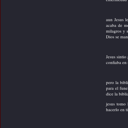
=> joven inspiracion de vida
video de motivacion
Contenido del 1.Box (derecha)
aun Jesus l
acaba de mo
milagros y s
Dios se mani
Jesus sintio
confiaba en 
pero la bib
para el fune
dice la bibl
jesus tomo 
hacerlo en t