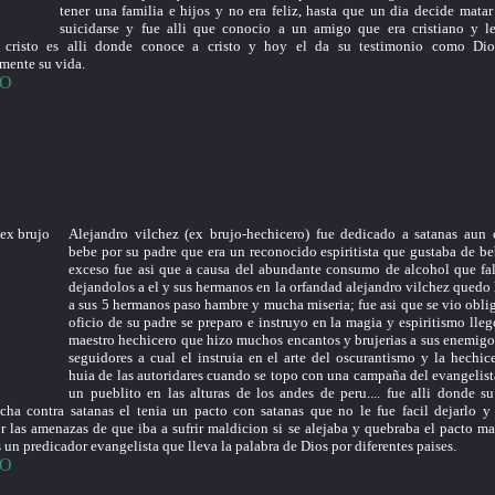
tener una familia e hijos y no era feliz, hasta que un dia decide matar
suicidarse y fue alli que conocio a un amigo que era cristiano y l
 cristo es alli donde conoce a cristo y hoy el da su testimonio como Di
amente su vida.
EO
Alejandro vilchez (ex brujo-hechicero) fue dedicado a satanas aun
bebe por su padre que era un reconocido espiritista que gustaba de b
exceso fue asi que a causa del abundante consumo de alcohol que fal
dejandolos a el y sus hermanos en la orfandad alejandro vilchez quedo
a sus 5 hermanos paso hambre y mucha miseria; fue asi que se vio obli
oficio de su padre se preparo e instruyo en la magia y espiritismo lleg
maestro hechicero que hizo muchos encantos y brujerias a sus enemigos
seguidores a cual el instruia en el arte del oscurantismo y la hechicer
huia de las autoridares cuando se topo con una campaña del evangelist
un pueblito en las alturas de los andes de peru.... fue alli donde s
cha contra satanas el tenia un pacto con satanas que no le fue facil dejarlo y
 las amenazas de que iba a sufrir maldicion si se alejaba y quebraba el pacto mas
s un predicador evangelista que lleva la palabra de Dios por diferentes paises.
EO