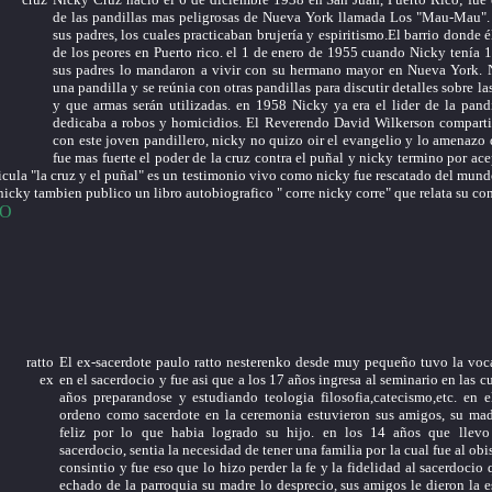
de las pandillas mas peligrosas de Nueva York llamada Los "Mau-Mau". 
sus padres, los cuales practicaban brujería y espiritismo.El barrio donde é
de los peores en Puerto rico. el 1 de enero de 1955 cuando Nicky tenía
sus padres lo mandaron a vivir con su hermano mayor en Nueva York. 
una pandilla y se reúnia con otras pandillas para discutir detalles sobre la
y que armas serán utilizadas. en 1958 Nicky ya era el lider de la pandi
dedicaba a robos y homicidios. El Reverendo David Wilkerson comparti
con este joven pandillero, nicky no quizo oir el evangelio y lo amenazo
fue mas fuerte el poder de la cruz contra el puñal y nicky termino por acep
licula "la cruz y el puñal" es un testimonio vivo como nicky fue rescatado del mund
 nicky tambien publico un libro autobiografico " corre nicky corre" que relata su co
EO
El ex-sacerdote paulo ratto nesterenko desde muy pequeño tuvo la voca
en el sacerdocio y fue asi que a los 17 años ingresa al seminario en las c
años preparandose y estudiando teologia filosofia,catecismo,etc. en 
ordeno como sacerdote en la ceremonia estuvieron sus amigos, su ma
feliz por lo que habia logrado su hijo. en los 14 años que llevo
sacerdocio, sentia la necesidad de tener una familia por la cual fue al ob
consintio y fue eso que lo hizo perder la fe y la fidelidad al sacerdocio 
echado de la parroquia su madre lo desprecio, sus amigos le dieron la e