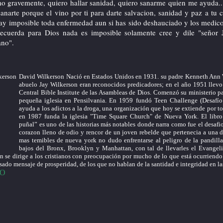
mo gravemente, quiero hallar sanidad, quiero sanarme quien me ayuda.
anarte porque el vino por ti para darte salvacion, sanidad y paz a tu 
ay imposible toda enfermedad aun si has sido deshauciado y los medico
recuerda para Dios nada es imposible solamente cree y dile "señor 
ano".
David Wilkerson Nació en Estados Unidos en 1931. su padre Kenneth Ann 
abuelo Jay Wilkerson eran reconocidos predicadores; en el año 1951 llevo
Central Bible Institute de las Asambleas de Dios. Comenzó su ministerio 
pequeña iglesia en Pensilvania. En 1959 fundó Teen Challenge (Desafío 
ayuda a los adictos a la droga, una organización que hoy se extiende por 
en 1987 funda la iglesia "Time Square Church" de Nueva York. El libro
puñal” es uno de las historias más notables donde narra como fue el desafi
corazon lleno de odio y rencor de un joven rebelde que pertenecia a una d
mas temibles de nueva york no dudo enfrentarse al peligro de la pandilla
bajos del Bronx, Brooklyn y Manhattan, con tal de llevarles el Evangel
n se dirige a los cristianos con preocupación por mucho de lo que está ocurriendo 
ado mensaje de prosperidad, de los que no hablan de la santidad e integridad en las
EO