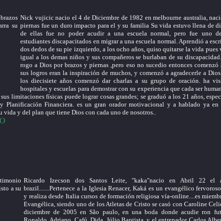
Nick vujicic nacio el 4 de Diciembre de 1982 en melbourne australia, naci
piernas fue un duro impacto para el y su familia Su vida estuvo llena de d
de ellas fue no poder acudir a una escuela normal, pero fue uno de
estudiantes discapacitados en migrar a una escuela normal. Aprendió a escr
dos dedos de su pie izquierdo, a los ocho años, quiso quitarse la vida pues 
igual a los demas niños y sus compañeros se burlaban de su discapacidad
rogo a Dios por brazos y piernas ,pero eso no sucedio entonces comenzó 
sus logros eran la inspiración de muchos, y comenzó a agradecerle a Dios
los diecisiete años comenzó dar charlas a su grupo de oración. ha visi
hospitales y escuelas para demostrar con su experiencia que cada ser huma
 sus limitaciones físicas puede lograr cosas grandes; se graduó a los 21 años, espe
y Planificación Financiera. es un gran orador motivacional y a hablado ya en
 vida y del plan que tiene Dios con cada uno de nosotros..
EO
Ricardo Izecson dos Santos Leite, "kaka"nacio en Abril 22 el
brazil.......Pertenece a la Iglesia Renacer, Kaká es un evangélico fervoroso
y realiza desde Italia cursos de formación religiosa vía-online....es miembr
Evangélica, siendo uno de los Atletas de Cristo se casó con Caroline Celi
diciembre de 2005 en São paulo, en una boda donde acudie ron fut
Ronaldo, Adriano, Cafú, Dida, Júlio Baptista, y el entrenador Carlos Albert