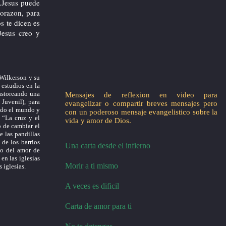
..Jesus puede
corazon, para
s te dicen es
Jesus creo y
Wilkerson y su
 estudios en la
pastoreando una
Mensajes de reflexion en video para
Juvenil), para
evangelizar o compartir breves mensajes pero
todo el mundo y
con un poderoso mensaje evangelistico sobre la
 “La cruz y el
vida y amor de Dios.
o de cambiar el
e las pandillas
 de los barrios
Una carta desde el infierno
io del amor de
en las iglesias
Morir a ti mismo
 iglesias.
A veces es dificil
Carta de amor para ti