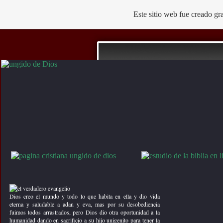
Este sitio web fue creado g
Título del 2.Box derecha
no va
Ungido De Dios
Testimonios Cristianos
Musica Cristiana
Television En Vivo
Dios creo el mundo y todo lo que habita en ella y dio vida
Chat
eterna y saludable a adan y eva, mas por su desobediencia
fuimos todos arrastrados, pero Dios dio otra oportunidad a la
predicas cristianas
humanidad dando en sacrificio a su hijo unigenito para tener la