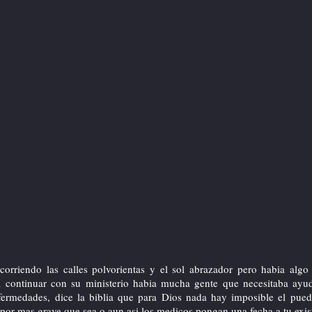
ecorriendo las calles polvorientas y el sol abrazador pero habia alg
a continuar con su ministerio habia mucha gente que necesitaba ayu
fermedades, dice la biblia que para Dios nada hay imposible el pued
por mas grave que sea o aun asi los medicos pongan una fecha a tu exis