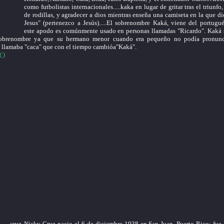
como futbolistas internacionales.....kaka en lugar de gritar tras el triunfo
de rodillas, y agradecer a dios mientras enseña una camiseta en la que di
Jesus" (pertenezco a Jesús).....El sobrenombre Kaká, viene del portugués.
este apodo es comúnmente usado en personas llamadas "Ricardo". Kaká
obrenombre ya que su hermano menor cuando era pequeño no podía pronunci
o llamaba "caca" que con el tiempo cambióa"Kaká".
EO
Nicky Cruz nacio el 6 de diciembre 1938 en San Juan, Puerto Rico; fue 