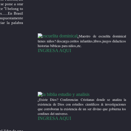
, se pone a orar
ce "I belong to
......En Brasil
 supuestamente
ar la palabra
¿Maestro de escuelita dominical
tienes niños? descarga coritos infantiles,libros,juegos didacticos
historias biblicas para niños,etc.
INGRESA AQUI
¿Existe Dios? Conferencias Cristianas donde se analiza la
existencia de Dios con estudios cientificos & investigaciones
que corroboran la existencia de un ser divino que gobierna los
confines del universo.
INGRESA AQUI
el líder de una