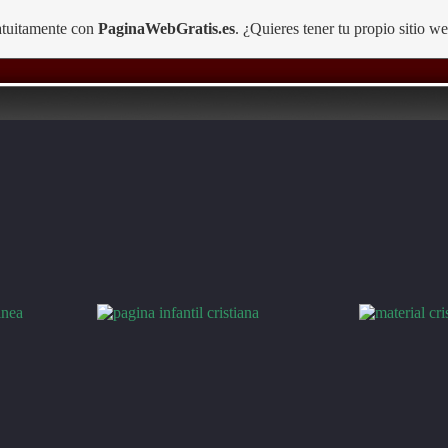
ratuitamente con
PaginaWebGratis.es
. ¿Quieres tener tu propio sitio w
le la pena