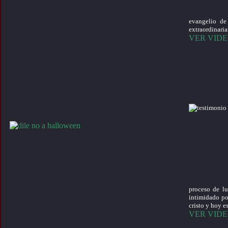
evangelio de
extraordinari
VER VID
proceso de lu
intimidado por
cristo y hoy e
VER VID