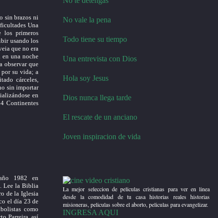
No te detengas
o sin brazos ni
No vale la pena
ificultades Una
 los primeros
Todo tiene su tiempo
ibir usando los
veia que no era
. en una noche
Una entrevista con Dios
a observar que
 por su vida; a
Hola soy Jesus
tado cárceles,
no sin importar
cializándose en
Dios nunca llega tarde
 4 Continentes
El rescate de un anciano
Joven inspiracion de vida
 año 1982 en
. Lee la Biblia
La mejor seleccion de peliculas cristianas para ver en linea
o de la Iglesia
desde la comodidad de tu casa historias reales historias
co el día 23 de
misioneras, peliculas sobre el aborto, peliculas para evangelizar.
bolistas como
INGRESA AQUI
o Parreira, así