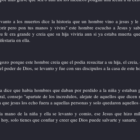
evanto a los muertos dice la historia que un hombre vino a jesus y le 
rir pero pon tus manos y vivira" este hombre escucho a Jesus y sab
u fe era grande y creia que su hija viviria aun si ya estaba muerta qu
festaria en ella.
Hoy habia 67 visitantes (69 clics a subpáginas) ¡Aqui en esta página!
 gozo porque este hombre creia que el podia resucitar a su hija, el creia, e
el poder de Dios, se levanto y fue con sus discipulos a la casa de este 
lia dice que habia hombres que daban por perdido a la niña y estaban
ral, consejo "apartate de los incredulos, alejate de aquellos que dicen
ia que jesus los echo fuera a aquellas personas y solo quedaron aquellos 
la mano de la niña y ella se levanto y comio, ese Jesus que hizo mi
i hoy, solo tienes que confiar y creer que Dios puede salvarte y sanarte.