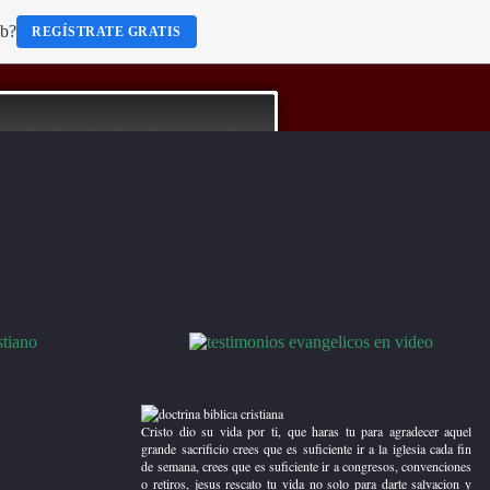
eb?
REGÍSTRATE GRATIS
Título del 2.Box derecha
Dios creo el mundo y todo lo que habita
en ella y dio vida eterna y saludable a
adan y eva, mas por su desobediencia
fuimos todos arrastrados, pero Dios dio
otra oportunidad a la humanidad dando
en sacrificio a su hijo unigenito para
Cristo dio su vida por ti, que haras tu para agradecer aquel
tener la salvacion y paz para nuestras
grande sacrificio crees que es suficiente ir a la iglesia cada fin
almas, estas tu preparado para recibir a
de semana, crees que es suficiente ir a congresos, convenciones
Cristo en tu corazon y ser obediente a
o retiros, jesus rescato tu vida no solo para darte salvacion y