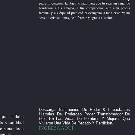
su palabra hasta el fin, Cristo te ama y
paz a tu corazon, tambien lo hizo para que tu seas un canal de
no quiere que nadie se pierda si no que
bendicion a tus amigos, a tus compañeros, aun a tu propia
todos procedan al arrepentimiento hoy
familia, jesus dijo: id predicad el evangelio a toda criatura; no
es tu dia recibe a Cristo en tu corazon.
seas un cristiano mas, se diferente y agrada al señor.
Título del 2.Box derecha
Cristo dio su vida por ti, que haras tu
para agradecer aquel grande sacrificio
crees que es suficiente ir a la iglesia
cada fin de semana, crees que es
suficiente ir a congresos, convenciones
o retiros, jesus rescato tu vida no solo
para darte salvacion y paz a tu corazon,
tambien lo hizo para que tu seas un
canal de bendicion a tus amigos, a tus
compañeros, aun a tu propia familia,
jesus dijo: id predicad el evangelio a
toda criatura; no seas un cristiano mas,
se diferente y agrada al señor.
Descarga Testimonios De Poder & Impactantes
Historias Del Poderoso Poder Transformador De
o que le daba
Contenido del 1.Box (derecha)
Dios En Las Vidas De Hombres Y Mujeres Que
da y sanidad
Vivieron Una Vida De Pecado Y Perdicion.
INGRESA AQUI
e sanar toda
tencia.