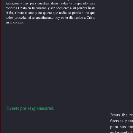
salvacion y paz para nuestras almas, estas tu preparado para
recursos cristianos
recibir a Cristo en tu corazon y ser obediente a su palabra hasta
el fin, Cristo te ama y no quiere que nadie se pierda si no que
evangelismo
todos procedan al arrepentimiento hoy es tu dia recibe a Cristo
en tu corazon.
reflexiones
=> tu ultima oportunidad
=> una carta desde el infierno
=> morir a ti mismo
=> a veces es dificil
=> carta de amor para ti
=> no te detengas
=> no vale la pena
=> todo tiene su tiempo
=> una entrevista con dios
Tweets por el @eliasuriel.
=> hola soy jesus
Jesus iba r
=> dios nunca llega tarde
fuerzas par
=> el rescate de un anciano
para sus en
video
enfermedad 