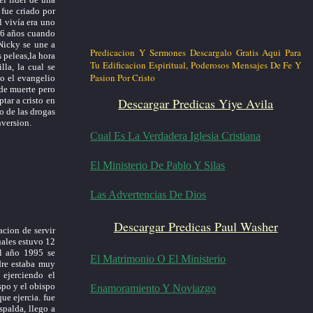
fue criado por
l vivía era uno
 16 años cuando
Nicky se une a
Predicacion Y Sermones Descargalo Gratis Aqui Para
s peleas,la hora
Tu Edificacion Espiritual, Poderosos Mensajes De Fe Y
lla, la cual se
Pasion Por Cristo
o el evangelio
 de muerte pero
Descargar Predicas Yiye Avila
tar a cristo en
o de las drogas
nversion.
Cual Es La Verdadera Iglesia Cristiana
El Ministerio De Pablo Y Silas
Las Advertencias De Dios
Descargar Predicas Paul Washer
cion de servir
uales estuvo 12
el año 1995 se
El Matrimonio O El Ministerio
dre estaba muy
 ejerciendo el
ispo y el obispo
Enamoramiento Y Noviazgo
que ejercia. fue
spalda, llego a