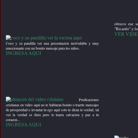
obtuvo ese s
"Ricardo" y l
VER VID
Coco y su pandilla ver una presentacion inolvidable y muy
emocionante con un bonito mensaje para los niños.
INGRESA AQUI
Predicaciones
cristianas en video aqui no te hablaran bonito o traerte mensajes
de prosperidad o levantar tu ego aqui solo te diran la verdad, tal
vez la verdad es dura pero te traera salvacion y paz a tu
corazon...
INGRESA AQUI