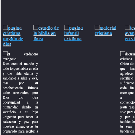
Dios creo el mundo y
Cristo dio 
todo lo que habita en ella
que har
y dio vida eterna y
agradecer
saludable a adan y eva,
sacrifici
mas por su
suficiente 
desobediencia fuimos
cada fin
todos arrastrados, pero
crees que e
Dios dio otra
a con
oportunidad a la
convencio
humanidad dando en
jesus resc
sacrificio a su hijo
solo para 
unigenito para tener la
y paz a 
salvacion y paz para
tambien lo
nuestras almas, estas tu
tu seas 
preparado para recibir a
bendicion