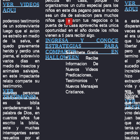
pelicula en casa, porque no
VER 
VER VIDEOS
organizamos un culto especial para los
AQUI
AQUI
niños en este dia pagano para el mundo
sea un dia de salvacion para muchos
niños que tocaran tus negocios o la
poderoso testimonio
a este
puerta de tu casa aprovecha esta unica
de un sobreviviente
dispara
oportunidad en el año donde los niños
luego que el avion
veces en
vienen a ti para recibir algo.
se estrello en medio
el era u
INGRESA Y CONOCE
de la selva, el
que lu
ESTRATEGIAS PARA
quedo gravemente
liberta
herido y perdio una
pero 
COMPARTIR EN
Suscribete Gratis
pierna, el sobrevivio
termino
HALLOWEEN
Y Recibe
varios dias en
el pi
Informacion De
medio de insectos y
suced
Nuevos Videos
animales salvajes,
increibl
Predicaciones,
en este impactante
hiz
Testimonios Y
relato comparte su
extraord
testimonio.
vida y 
Nuevos Mensajes
VER
nos re
Cristianos.
cuantas personas
Juan b
historia.
TESTIMONIO
escribieron la biblia,
habia 
VER
es la biblia
que ten
TEST
verdaderamente la
pero un 
palabra de Dios, en
vino del
cuantos años fue
juan ba
escrito la biblia,
que ac
este y muchas
tenia un 
interrogantes seran
perdid
resueltos por el
bauti