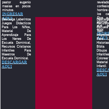
pastor eugenio
revelado
masias en pocos
confes
minutos.
hombre q
INGRESAR
los c
Dios q
AQUI
Descarga Laberintos
Descar
ultimos
Juegos Didacticos
Recu
que a
Para Los Niños,
Escuela
error.
Material De
Test 
INGR
Aprendizaje Para
Infantile
AQUI
Los Nenes De
Para L
Escuela Dominical,
Histor
Recursos Cristianos
Biblia
Infantiles Para
Dibujos
Maestros De
Infant
Escuela Dominical.
Color
DESCARGAR
Materia
Infantil.
AQUI
DESC
AQUI