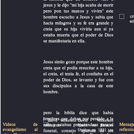
jesus y le dijo "mi hija acaba de morir
pero pon tus manos y vivira" este
hombre escucho a Jesus y sabia que
hacia milagros y su fe era grande y
creia que su hija viviria aun si ya
estaba muerta que el poder de Dios
se manifestaria en ella.
Jesus sintio gozo porque este hombre
creia que el podia resucitar a su hija,
el creia, el tenia fe, el confiaba en el
poder de Dios, se levanto y fue con
sus discipulos a la casa de este
hombre.
pero la biblia dice que habia
hombres que daban por perdido a la
David Wilkerson
niña y estaban preparandose para el
Videos de
Mens
Nació en Estados
evangelismo al
reflexi
funeral, consejo "apartate de los
Unidos en 1931. su