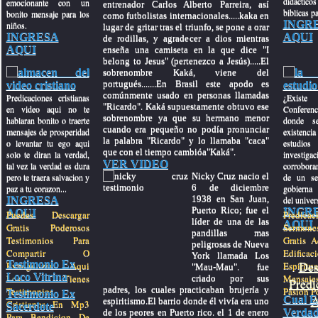
didactic
emocionante con un
entrenador Carlos Alberto Parreira, así
biblicas pa
bonito mensaje para los
como futbolistas internacionales.....kaka en
INGR
niños.
lugar de gritar tras el triunfo, se pone a orar
INGRESA
AQUI
de rodillas, y agradecer a dios mientras
AQUI
enseña una camiseta en la que dice "I
belong to Jesus" (pertenezco a Jesús).....El
sobrenombre Kaká, viene del
portugués.......En Brasil este apodo es
comúnmente usado en personas llamadas
Predicaciones cristianas
¿Exis
"Ricardo". Kaká supuestamente obtuvo ese
en video aqui no te
Conferenc
sobrenombre ya que su hermano menor
hablaran bonito o traerte
donde se
cuando era pequeño no podía pronunciar
mensajes de prosperidad
existenci
la palabra "Ricardo" y lo llamaba "caca"
o levantar tu ego aqui
estudios 
que con el tiempo cambióa"Kaká".
solo te diran la verdad,
investig
VER VIDEO
tal vez la verdad es dura
corroboran
Nicky Cruz nacio el
pero te traera salvacion y
de un se
6 de diciembre
paz a tu corazon...
gobierna
1938 en San Juan,
INGRESA
del univer
Puerto Rico; fue el
INGR
AQUI
Puedes Descargar
Predi
líder de una de las
AQUI
Gratis Poderosos
Sermones
pandillas mas
Testimonios Para
Gratis A
peligrosas de Nueva
Compartir O
Edificac
York llamada Los
Testimonio Ex
Des
Evangelizar Aqui
Espiritu
"Mau-Mau". fue
Loco Vitrina
Los Tienes
Mensaj
criado por sus
Predi
padres, los cuales practicaban brujería y
Testimonios
Pasion Po
Testimonio Ex
A
Cual E
espiritismo.El barrio donde él vivía era uno
Cristianos En Mp3
Sacerdote
Verdad
de los peores en Puerto rico. el 1 de enero
Para Bendicion De