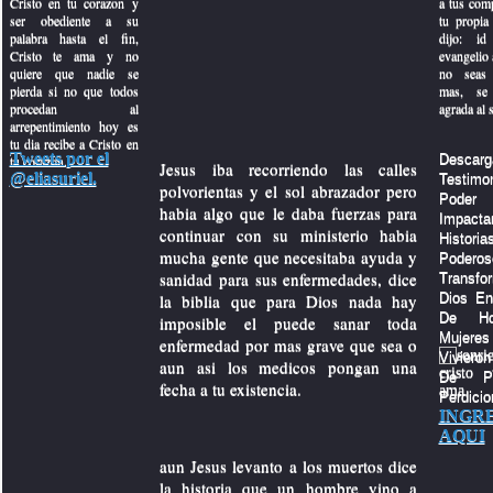
Cristo en tu corazon y
a tus com
ser obediente a su
tu propia 
palabra hasta el fin,
dijo: id
Cristo te ama y no
evangelio a
quiere que nadie se
no seas 
pierda si no que todos
mas, se 
procedan al
agrada al 
arrepentimiento hoy es
tu dia recibe a Cristo en
Tweets por el
Descarg
tu corazon.
Jesus iba recorriendo las calles
 motivacion
@eliasuriel.
Testi
polvorientas y el sol abrazador pero
Po
habia algo que le daba fuerzas para
Impacta
continuar con su ministerio habia
Histo
mucha gente que necesitaba ayuda y
Poder
sanidad para sus enfermedades, dice
Transf
la biblia que para Dios nada hay
Dios En
De Ho
imposible el puede sanar toda
Muje
enfermedad por mas grave que sea o
Viviero
aun asi los medicos pongan una
De P
fecha a tu existencia.
Perdicio
INGR
AQUI
aun Jesus levanto a los muertos dice
la historia que un hombre vino a