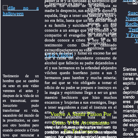
perder la fe y la fidelidad al sacerdocio que
Alejandro
ejercia. fue echado de la parroquia su
vilchez (ex
madre lo desprecio, sus amigos le dieron la
Susc
brujo-hechicero)
espalda, llego a tener una familia e hijos y
Nuest
fue dedicado a
no era feliz, hasta que un dia decide matar
satanas aun
Recib
a su familia y suicidarse y fue alli que
cuando era un
Test
conocio a un amigo que era cristiano y le
bebe por su padre
Y Pre
compartio el evangelio de cristo es alli
que era un
donde conoce a cristo y hoy el da su
V
reconocido
testimonio como Dios a cambiado
espiritista que
extraordinariamente su vida.
gustaba de beber y fumar en exceso fue asi
VER VIDEO
que a causa del abundante consumo de
alcohol que fallecio su padre dejandolos a
el y sus hermanos en la orfandad alejandro
Sientes 
vilchez quedo huerfano junto a sus 5
coraz
Testimonio de un
hermanos paso hambre y mucha miseria;
tienes e
hombre que se cambio
fue asi que se vio obligado a tomar el
espiritu
de sexo en este video
oficio de su padre se preparo e instruyo en
¿te 
veremos el antes y
la magia y espiritismo llego a ser un gran
depri
despues de la vida de un
siendo 
maestro hechicero que hizo muchos
ex transexual, como
eres p
encantos y brujerias a sus enemigos, llego
Jesucristo pudo
sabes 
a tener seguidores a cual el instruia en el
transformar su vida,
miembr
arte del oscurantismo y la
Vuelve A Sentir Pasion Por
sacandolo del mundo de
pecado,
hechiceria....alejandro huia de las
la prostitucion, se caso
descien
Cristo Y Un Avivamiento
autoridares cuando se topo con una
con otro hombre pero
del espi
campaña del evangelista yiye avila en un
vive un nuevo avivamiento en tu
tu con
cuando conocio a Cristo
En Tu Corazon
pueblito en las alturas de los andes de
corazon aquella pasion por orar, aquella
donde e
tuvo que renunciar a
peru.... fue alli donde su vida paso un
pasion por vivir en santidad, ese fuego