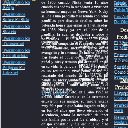
Testimonio Ex
de 1955 cuando Nicky tenía 16 años
Iglesia
Las Almas
El Mini
cuando sus padres lo mandaron a vivir con
Brujo
Pablo Y
su hermano mayor en Nueva York. Nicky
Testimonios
se une a una pandilla y se reúnia con otras
Las Ad
Sobre El Sida
pandillas para discutir detalles sobre las
De Dio
peleas,la hora y que armas serán utilizadas.
Testimonio Ex
Des
en 1958 Nicky ya era el lider de la
Sicario
pandilla, la cual se dedicaba a robos y
Predi
El ex-sacerdote
Testimonio Ex
homicidios. El Reverendo David
paulo ratto
Wa
El Mat
Transexual
Wilkerson compartio el evangelio con este
nesterenko desde
El Mini
joven pandillero, nicky no quizo oir el
Testimonio Ex
muy pequeño tuvo
evangelio y lo amenazo de muerte pero fue
Enamo
Fisiculturista
la vocacion de
mas fuerte el poder de la cruz contra el
Y Novi
servir en el
puñal y nicky termino por aceptar a cristo
Testimonios
sacerdocio y fue
en su vida. la pelicula "la cruz y el puñal"
Santid
Peligros En
asi que a los 17
es un testimonio vivo como nicky fue
Como 
Internet
años ingresa al
rescatado del mundo de las drogas las
Practic
seminario en las
Des
pandillas, nicky tambien publico un libro
cuales estuvo 12 años preparandose y
autobiografico " corre nicky corre" que
Predi
estudiando teologia
relata su conversion.
filosofia,catecismo,etc. en el año 1995 se
Wil
Llamad
VER VIDEO
ordeno como sacerdote en la ceremonia
Como C
estuvieron sus amigos, su madre estaba
Profec
muy feliz por lo que habia logrado su hijo.
Peru
en los 14 años que llevo ejerciendo el
sacerdocio, sentia la necesidad de tener
Renov
una familia por la cual fue al obispo y el
Pasion
obispo consintio y fue eso que lo hizo
Cristo