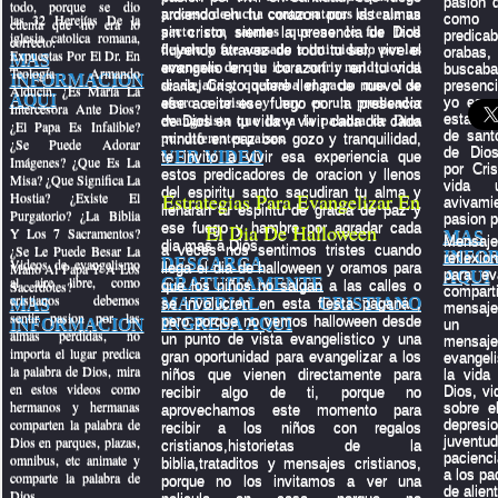
pasion q
todo, porque se dio
proceso de lucha contra satanas el tenia un
ardiendo en tu corazon por las almas
las 32 Herejías De la
como
cuenta que no era lo
pacto con satanas que no le fue facil
sin cristo, siente la presencia de Dios
predica
iglesia catolica romana,
correcto.
dejarlo y fue acosado e intimidado por las
fluyendo atravez de todo tu ser, vive el
oraba
Expuestas Por El Dr. En
MAS
amenazas de que iba a sufrir maldicion si
evangelio en tu corazon y en tu vida
busc
Teología Armando
INFORMACION
se alejaba y quebraba el pacto mas el se
diaria, Cristo quiere llenar de nuevo de
presenc
Alducin. ¿Es María La
AQUI
aferro a cristo y hoy es un predicador
yo espe
ese aceite ese fuego por la presencia
Intercesora Ante Dios?
estas pr
evangelista que lleva la palabra de Dios
de Dios en tu vida y vivir cada dia cada
¿El Papa Es Infalible?
de sant
por diferentes paises.
minuto en paz con gozo y tranquilidad,
¿Se Puede Adorar
de Dio
VER VIDEO
te invito a vivir esa experiencia que
Imágenes? ¿Que Es La
por Cri
estos predicadores de oracion y llenos
Misa? ¿Que Significa La
vida 
del espiritu santo sacudiran tu alma y
Hostia? ¿Existe El
Estrategias Para Evangelizar En
aviva
llenaran tu espiritu de gracia de paz y
Purgatorio? ¿La Biblia
pasion p
ese fuego y hambre por agradar cada
El Dia De Halloween
Y Los 7 Sacramentos?
MAS
Mens
dia mas a Dios.
¿Se Le Puede Besar La
a veces nos sentimos tristes cuando
INFO
reflexi
DESCARGA
Videos de evangelismo
Mano Al Papa Y A Los
llega el dia de halloween y oramos para
para ev
AQUI
al aire libre, como
GRATUITAMENTE
Sacerdotes?
que los niños no salgan a las calles o
compar
cristianos debemos
MATERIAL CRISTIANO
MAS
se involucren en esta fiesta pagana ,
mensaje
sentir pasion por las
pero porque no vemos halloween desde
INGRESA AQUI
INFORMACION
un p
almas perdidas, no
un punto de vista evangelistico y una
mensaje
importa el lugar predica
gran oportunidad para evangelizar a los
evangeli
la palabra de Dios, mira
niños que vienen directamente para
la vida
en estos videos como
Dios, vi
recibir algo de ti, porque no
hermanos y hermanas
sobre el
aprovechamos este momento para
comparten la palabra de
depre
recibir a los niños con regalos
Dios en parques, plazas,
juven
cristianos,historietas de la
pacienci
omnibus, etc animate y
biblia,trataditos y mensajes cristianos,
a los pa
comparte la palabra de
porque no los invitamos a ver una
de alien
Dios