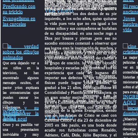
Dios nada es imposible solamente
prosperidad, de los que no hablan de la
de los primeros estudiantes discapacitados
santidad e integridad en las iglesias.
Predicando con
El resc
cree y dile "señor Jesus creo y quiero
en migrar a una escuela normal. Aprendió a
VER VIDEO
su triciclo
ancian
ser sano".
escribir usando los dos dedos de su pie
Evangelismo en
Joven
izquierdo, a los ocho años, quiso quitarse
la vida pues veia que no era igual a los
las carceles
inspira
demas niños y sus compañeros se burlaban
vida
de su discapacidad. en una noche rogo a
Dios por brazos y piernas ,pero eso no
sucedio entonces comenzó a observar que
sus logros eran la inspiración de muchos, y
Ricardo Izecson dos
comenzó a agradecerle a Dios por su vida;
Santos Leite,
La mejor
a los diecisiete años comenzó dar charlas a
"kaka"nacio en
peliculas 
Que esta dejando ver a
su grupo de oración. ha visitado cárceles,
Abril 22 el año
ver en l
sus niños en la
hospitales y escuelas para demostrar con su
1982 en
comodida
television, se han
experiencia que cada ser humano sin
brazil.......Pertenece
historias r
encontrado algunos
importar sus defectos o sus limitaciones
a la Iglesia Renacer,
misioner
mensajes ocultos, el
físicas puede lograr cosas grandes; se
Kaká es un
sobre el ab
pastor yrion explicara
graduó a los 21 años, especializándose en
evangélico
para evang
las consecuencias que
Contabilidad y Planificación Financiera. es
fervoroso. Lee la
INGR
pueden causar los
un gran orador motivacional y a hablado
Biblia y realiza desde Italia cursos de
dibujos y los
AQUI
ya en 4 Continentes hablando de su vida y
formación religiosa vía-online....es
videojuegos.
del plan que tiene Dios con cada uno de
miembro de la Iglesia Evangélica, siendo
INGRESA
nosotros..
uno de los Atletas de Cristo se casó con
VER VIDEO
AQUI
¿Maestro
Caroline Celico el día 23 de diciembre de
dominical
Coco y su pandilla ver
2005 en São paulo, en una boda donde
descar
una presentacion
acudie ron futbolistas como Ronaldo,
infantiles,
inolvidable y muy
Adriano, Cafú, Dida, Júlio Baptista, y el