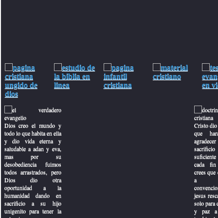
Dios creo el mundo y
Cristo dio 
todo lo que habita en ella
que har
y dio vida eterna y
agradecer
saludable a adan y eva,
sacrifici
mas por su
suficiente 
desobediencia fuimos
cada fin
todos arrastrados, pero
crees que e
Dios dio otra
a con
oportunidad a la
convencio
to
humanidad dando en
jesus resc
sacrificio a su hijo
solo para 
unigenito para tener la
y paz a 