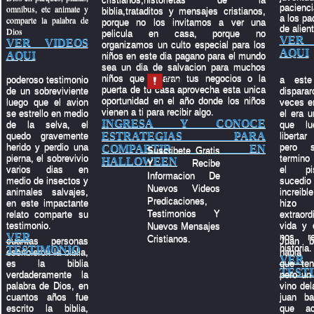
pacienci
omnibus, etc animate y
biblia,trataditos y mensajes cristianos,
a los pa
comparte la palabra de
porque no los invitamos a ver una
de alien
Dios
pelicula en casa, porque no
VER 
VER VIDEOS
organizamos un culto especial para los
AQUI
AQUI
niños en este dia pagano para el mundo
sea un dia de salvacion para muchos
niños que tocaran tus negocios o la
poderoso testimonio
a este
puerta de tu casa aprovecha esta unica
de un sobreviviente
dispara
oportunidad en el año donde los niños
luego que el avion
veces en
vienen a ti para recibir algo.
se estrello en medio
el era u
INGRESA Y CONOCE
de la selva, el
que lu
ESTRATEGIAS PARA
quedo gravemente
liberta
herido y perdio una
pero 
COMPARTIR EN
Suscribete Gratis
pierna, el sobrevivio
termino
HALLOWEEN
Y Recibe
varios dias en
el pi
Informacion De
medio de insectos y
suced
Nuevos Videos
animales salvajes,
increibl
Predicaciones,
en este impactante
hiz
Testimonios Y
relato comparte su
extraord
testimonio.
vida y 
Nuevos Mensajes
VER
nos re
Cristianos.
cuantas personas
Juan b
historia.
TESTIMONIO
escribieron la biblia,
habia 
VER
es la biblia
que ten
TEST
verdaderamente la
pero un 
palabra de Dios, en
vino del
cuantos años fue
juan ba
escrito la biblia,
que ac