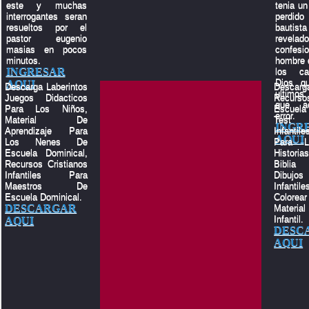
este y muchas
tenia un 
interrogantes seran
perdid
resueltos por el
bauti
pastor eugenio
revelado
masias en pocos
confes
minutos.
hombre q
INGRESAR
los c
Dios q
AQUI
Descarga Laberintos
Descar
ultimos
Juegos Didacticos
Recu
que a
Para Los Niños,
Escuela
error.
Material De
Test 
INGR
Aprendizaje Para
Infantile
AQUI
Los Nenes De
Para L
Escuela Dominical,
Histor
Recursos Cristianos
Biblia
Infantiles Para
Dibujos
Maestros De
Infant
Escuela Dominical.
Color
DESCARGAR
Materia
Infantil.
AQUI
DESC
AQUI