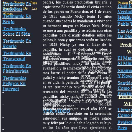
padres, los cuales practicaban brujería y
Los Tienes Para
Pasion Po
Testimonio Ex
Cual E
espiritismo.El barrio donde él vivía era uno
Bendicion De Las
Sacerdote
Verdad
de los peores en Puerto rico. el 1 de enero
Almas
Testimonio Ex
de 1955 cuando Nicky tenía 16 años
Iglesia
El Mini
cuando sus padres lo mandaron a vivir con
Brujo
Pablo Y
su hermano mayor en Nueva York. Nicky
Testimonios
se une a una pandilla y se reúnia con otras
Las Ad
Sobre El Sida
pandillas para discutir detalles sobre las
De Dio
peleas,la hora y que armas serán utilizadas.
Testimonio Ex
Predi
en 1958 Nicky ya era el lider de la
Sicario
pandilla, la cual se dedicaba a robos y
Wa
El ex-sacerdote
Testimonio Ex
homicidios. El Reverendo David
paulo ratto
El Mat
Transexual
Wilkerson compartio el evangelio con este
nesterenko desde
El Mini
joven pandillero, nicky no quizo oir el
Testimonio Ex
muy pequeño tuvo
evangelio y lo amenazo de muerte pero fue
Enamo
Fisiculturista
la vocacion de
mas fuerte el poder de la cruz contra el
Y Novi
servir en el
puñal y nicky termino por aceptar a cristo
Testimonios
sacerdocio y fue
en su vida. la pelicula "la cruz y el puñal"
Santid
Peligros En
asi que a los 17
es un testimonio vivo como nicky fue
Como 
Internet
años ingresa al
rescatado del mundo de las drogas las
Practic
seminario en las
Predi
pandillas, nicky tambien publico un libro
cuales estuvo 12 años preparandose y
autobiografico " corre nicky corre" que
Wil
estudiando teologia
relata su conversion.
filosofia,catecismo,etc. en el año 1995 se
Llamad
VER VIDEO
ordeno como sacerdote en la ceremonia
Como C
estuvieron sus amigos, su madre estaba
Profec
muy feliz por lo que habia logrado su hijo.
Peru
en los 14 años que llevo ejerciendo el