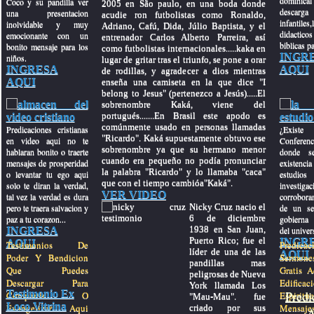
dominical
Coco y su pandilla ver
2005 en São paulo, en una boda donde
descar
una presentacion
acudie ron futbolistas como Ronaldo,
infantiles,
inolvidable y muy
Adriano, Cafú, Dida, Júlio Baptista, y el
didactic
emocionante con un
entrenador Carlos Alberto Parreira, así
biblicas pa
bonito mensaje para los
como futbolistas internacionales.....kaka en
INGR
niños.
lugar de gritar tras el triunfo, se pone a orar
INGRESA
AQUI
de rodillas, y agradecer a dios mientras
AQUI
enseña una camiseta en la que dice "I
belong to Jesus" (pertenezco a Jesús).....El
sobrenombre Kaká, viene del
portugués.......En Brasil este apodo es
comúnmente usado en personas llamadas
Predicaciones cristianas
¿Exis
"Ricardo". Kaká supuestamente obtuvo ese
en video aqui no te
Conferenc
sobrenombre ya que su hermano menor
hablaran bonito o traerte
donde se
cuando era pequeño no podía pronunciar
mensajes de prosperidad
existenci
la palabra "Ricardo" y lo llamaba "caca"
o levantar tu ego aqui
estudios 
que con el tiempo cambióa"Kaká".
solo te diran la verdad,
investig
VER VIDEO
tal vez la verdad es dura
corroboran
Nicky Cruz nacio el
pero te traera salvacion y
de un se
6 de diciembre
paz a tu corazon...
gobierna
1938 en San Juan,
INGRESA
del univer
Puerto Rico; fue el
INGR
AQUI
Testimonios De
Predi
líder de una de las
AQUI
Poder Y Bendicion
Sermones
pandillas mas
Que Puedes
Gratis A
peligrosas de Nueva
Descargar Para
Edificac
York llamada Los
Testimonio Ex
Predi
Compartir O
Espiritu
"Mau-Mau". fue
Loco Vitrina
Evangelizar Aqui
Mensaj
criado por sus
A