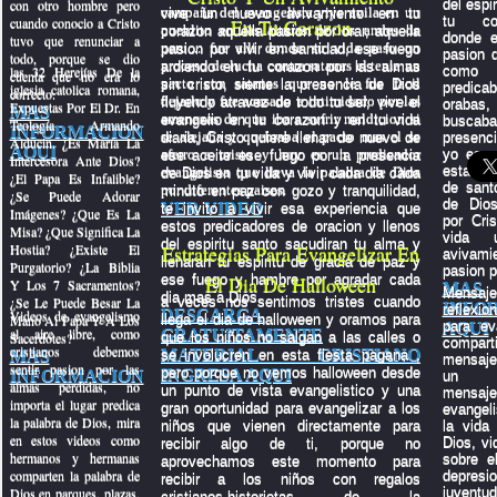
con otro hombre pero
del espi
campaña del evangelista yiye avila en un
vive un nuevo avivamiento en tu
tu con
cuando conocio a Cristo
En Tu Corazon
pueblito en las alturas de los andes de
corazon aquella pasion por orar, aquella
donde e
tuvo que renunciar a
peru.... fue alli donde su vida paso un
pasion por vivir en santidad, ese fuego
pasion q
todo, porque se dio
proceso de lucha contra satanas el tenia un
ardiendo en tu corazon por las almas
las 32 Herejías De la
como
cuenta que no era lo
pacto con satanas que no le fue facil
sin cristo, siente la presencia de Dios
predica
iglesia catolica romana,
correcto.
dejarlo y fue acosado e intimidado por las
fluyendo atravez de todo tu ser, vive el
oraba
Expuestas Por El Dr. En
MAS
amenazas de que iba a sufrir maldicion si
evangelio en tu corazon y en tu vida
busc
Teología Armando
INFORMACION
se alejaba y quebraba el pacto mas el se
diaria, Cristo quiere llenar de nuevo de
presenc
Alducin. ¿Es María La
AQUI
aferro a cristo y hoy es un predicador
yo espe
ese aceite ese fuego por la presencia
Intercesora Ante Dios?
estas pr
evangelista que lleva la palabra de Dios
de Dios en tu vida y vivir cada dia cada
¿El Papa Es Infalible?
de sant
por diferentes paises.
minuto en paz con gozo y tranquilidad,
¿Se Puede Adorar
de Dio
VER VIDEO
te invito a vivir esa experiencia que
Imágenes? ¿Que Es La
por Cri
estos predicadores de oracion y llenos
Misa? ¿Que Significa La
vida 
del espiritu santo sacudiran tu alma y
Hostia? ¿Existe El
Estrategias Para Evangelizar En
aviva
llenaran tu espiritu de gracia de paz y
Purgatorio? ¿La Biblia
pasion p
ese fuego y hambre por agradar cada
El Dia De Halloween
Y Los 7 Sacramentos?
MAS
Mens
dia mas a Dios.
¿Se Le Puede Besar La
a veces nos sentimos tristes cuando
INFO
reflexi
DESCARGA
Videos de evangelismo
Mano Al Papa Y A Los
llega el dia de halloween y oramos para
para ev
AQUI
al aire libre, como
GRATUITAMENTE
Sacerdotes?
que los niños no salgan a las calles o
compar
cristianos debemos
MATERIAL CRISTIANO
MAS
se involucren en esta fiesta pagana ,
mensaje
sentir pasion por las
pero porque no vemos halloween desde
INGRESA AQUI
INFORMACION
un p
almas perdidas, no
un punto de vista evangelistico y una
mensaje
importa el lugar predica
gran oportunidad para evangelizar a los
evangeli
la palabra de Dios, mira
niños que vienen directamente para
la vida
en estos videos como
Dios, vi
recibir algo de ti, porque no
hermanos y hermanas
sobre el
aprovechamos este momento para
comparten la palabra de
depre
recibir a los niños con regalos
Dios en parques, plazas,
juven
cristianos,historietas de la