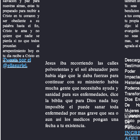
salvacion y paz para
tambien lo
nuestras almas, estas tu
tu seas 
o
preparado para recibir a
bendicion
Cristo en tu corazon y
a tus com
ser obediente a su
tu propia 
palabra hasta el fin,
dijo: id
Cristo te ama y no
evangelio a
quiere que nadie se
no seas 
pierda si no que todos
mas, se 
procedan al
agrada al 
arrepentimiento hoy es
tu dia recibe a Cristo en
Tweets por el
Descarg
tu corazon.
Jesus iba recorriendo las calles
monios
@eliasuriel.
Testi
polvorientas y el sol abrazador pero
Po
habia algo que le daba fuerzas para
Impacta
continuar con su ministerio habia
Histo
mucha gente que necesitaba ayuda y
Poder
ciones
sanidad para sus enfermedades, dice
Transf
la biblia que para Dios nada hay
Dios En
De Ho
imposible el puede sanar toda
Muje
enfermedad por mas grave que sea o
Viviero
aun asi los medicos pongan una
De P
fecha a tu existencia.
Perdicio
INGR
AQUI