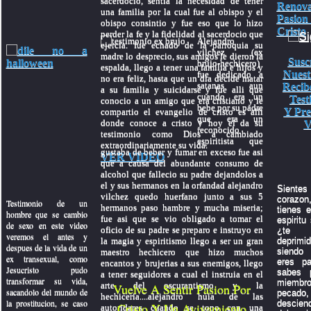
sacerdocio, sentia la necesidad de tener
Renov
una familia por la cual fue al obispo y el
Pasion
obispo consintio y fue eso que lo hizo
Cristo
perder la fe y la fidelidad al sacerdocio que
Alejandro
ejercia. fue echado de la parroquia su
vilchez (ex
madre lo desprecio, sus amigos le dieron la
Susc
brujo-hechicero)
espalda, llego a tener una familia e hijos y
Nuest
fue dedicado a
no era feliz, hasta que un dia decide matar
satanas aun
Recib
a su familia y suicidarse y fue alli que
cuando era un
Test
conocio a un amigo que era cristiano y le
bebe por su padre
Y Pre
compartio el evangelio de cristo es alli
que era un
donde conoce a cristo y hoy el da su
V
reconocido
testimonio como Dios a cambiado
espiritista que
extraordinariamente su vida.
gustaba de beber y fumar en exceso fue asi
VER VIDEO
que a causa del abundante consumo de
alcohol que fallecio su padre dejandolos a
el y sus hermanos en la orfandad alejandro
Sientes 
vilchez quedo huerfano junto a sus 5
coraz
Testimonio de un
hermanos paso hambre y mucha miseria;
tienes e
hombre que se cambio
fue asi que se vio obligado a tomar el
espiritu
de sexo en este video
oficio de su padre se preparo e instruyo en
¿te 
veremos el antes y
la magia y espiritismo llego a ser un gran
depri
despues de la vida de un
siendo 
maestro hechicero que hizo muchos
ex transexual, como
eres p
encantos y brujerias a sus enemigos, llego
Jesucristo pudo
sabes 
a tener seguidores a cual el instruia en el
transformar su vida,
miembr
arte del oscurantismo y la
Vuelve A Sentir Pasion Por
sacandolo del mundo de
pecado,
hechiceria....alejandro huia de las
la prostitucion, se caso
descien
Cristo Y Un Avivamiento
autoridares cuando se topo con una