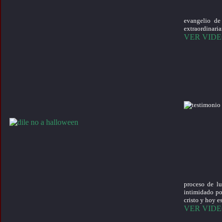
evangelio de
extraordinari
VER VID
proceso de lu
intimidado por
cristo y hoy e
VER VID