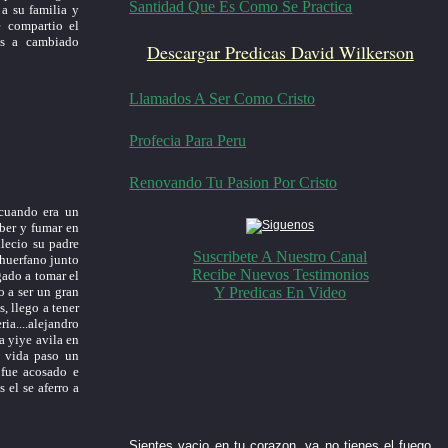
Santidad Que Es Como Se Practica
 a su familia y
e compartio el
os a cambiado
Descargar Predicas David Wilkerson
Llamados A Ser Como Cristo
Profecia Para Peru
Renovando Tu Pasion Por Cristo
 cuando era un
eber y fumar en
lecio su padre
Suscribete A Nuestro Canal
 huerfano junto
Recibe Nuevos Testimonios
gado a tomar el
Y Predicas En Video
o a ser un gran
, llego a tener
ia....alejandro
a yiye avila en
u vida paso un
 fue acosado e
 el se aferro a
Sientes vacio en tu corazon, ya no tienes el fuego