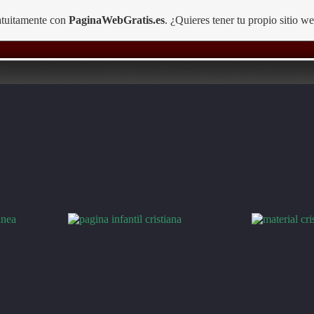
ratuitamente con
PaginaWebGratis.es
. ¿Quieres tener tu propio sitio w
cando con carteles