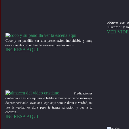
obtuvo ese s
"Ricardo" y l
VER VID
Coco y su pandilla ver una presentacion inolvidable y muy
emocionante con un bonito mensaje para los niños.
INGRESA AQUI
Predicaciones
cristianas en video aqui no te hablaran bonito o traerte mensajes
de prosperidad o levantar tu ego aqui solo te diran la verdad, tal
vez la verdad es dura pero te traera salvacion y paz a tu
corazon...
INGRESA AQUI