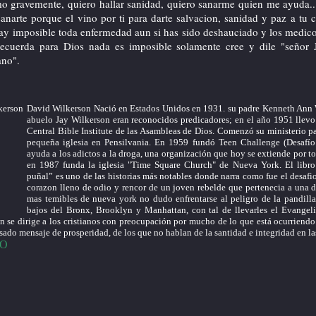
mo gravemente, quiero hallar sanidad, quiero sanarme quien me ayuda.
anarte porque el vino por ti para darte salvacion, sanidad y paz a tu 
ay imposible toda enfermedad aun si has sido deshauciado y los medico
recuerda para Dios nada es imposible solamente cree y dile "señor 
ano".
David Wilkerson Nació en Estados Unidos en 1931. su padre Kenneth Ann 
abuelo Jay Wilkerson eran reconocidos predicadores; en el año 1951 llevo
Central Bible Institute de las Asambleas de Dios. Comenzó su ministerio 
pequeña iglesia en Pensilvania. En 1959 fundó Teen Challenge (Desafío 
ayuda a los adictos a la droga, una organización que hoy se extiende por 
en 1987 funda la iglesia "Time Square Church" de Nueva York. El libro
puñal” es uno de las historias más notables donde narra como fue el desafi
corazon lleno de odio y rencor de un joven rebelde que pertenecia a una d
mas temibles de nueva york no dudo enfrentarse al peligro de la pandilla
bajos del Bronx, Brooklyn y Manhattan, con tal de llevarles el Evangel
n se dirige a los cristianos con preocupación por mucho de lo que está ocurriendo 
ado mensaje de prosperidad, de los que no hablan de la santidad e integridad en las
EO