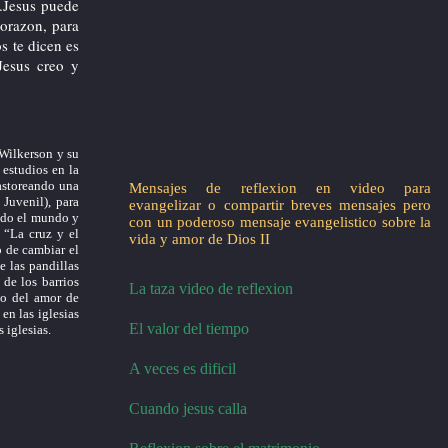
..Jesus puede
corazon, para
s te dicen es
Jesus creo y
Wilkerson y su
 estudios en la
pastoreando una
Mensajes de reflexion en video para
Juvenil), para
evangelizar o compartir breves mensajes pero
todo el mundo y
con un poderoso mensaje evangelistico sobre la
 “La cruz y el
vida y amor de Dios II
o de cambiar el
e las pandillas
 de los barrios
La taza video de reflexion
io del amor de
en las iglesias
El valor del tiempo
 iglesias.
A veces es dificil
Cuando jesus calla