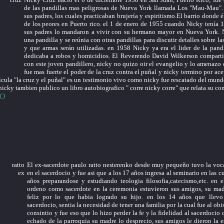
de las pandillas mas peligrosas de Nueva York llamada Los "Mau-Mau". 
sus padres, los cuales practicaban brujería y espiritismo.El barrio donde é
de los peores en Puerto rico. el 1 de enero de 1955 cuando Nicky tenía
sus padres lo mandaron a vivir con su hermano mayor en Nueva York. 
una pandilla y se reúnia con otras pandillas para discutir detalles sobre la
y que armas serán utilizadas. en 1958 Nicky ya era el lider de la pandi
dedicaba a robos y homicidios. El Reverendo David Wilkerson comparti
con este joven pandillero, nicky no quizo oir el evangelio y lo amenazo
fue mas fuerte el poder de la cruz contra el puñal y nicky termino por acep
licula "la cruz y el puñal" es un testimonio vivo como nicky fue rescatado del mund
 nicky tambien publico un libro autobiografico " corre nicky corre" que relata su co
EO
El ex-sacerdote paulo ratto nesterenko desde muy pequeño tuvo la voca
en el sacerdocio y fue asi que a los 17 años ingresa al seminario en las c
años preparandose y estudiando teologia filosofia,catecismo,etc. en 
ordeno como sacerdote en la ceremonia estuvieron sus amigos, su ma
feliz por lo que habia logrado su hijo. en los 14 años que llevo
sacerdocio, sentia la necesidad de tener una familia por la cual fue al ob
consintio y fue eso que lo hizo perder la fe y la fidelidad al sacerdocio 
echado de la parroquia su madre lo desprecio, sus amigos le dieron la e