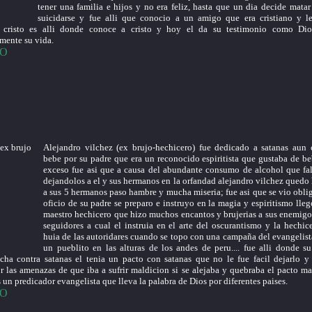
tener una familia e hijos y no era feliz, hasta que un dia decide matar
suicidarse y fue alli que conocio a un amigo que era cristiano y l
 cristo es alli donde conoce a cristo y hoy el da su testimonio como Di
amente su vida.
EO
Alejandro vilchez (ex brujo-hechicero) fue dedicado a satanas aun
bebe por su padre que era un reconocido espiritista que gustaba de b
exceso fue asi que a causa del abundante consumo de alcohol que fal
dejandolos a el y sus hermanos en la orfandad alejandro vilchez quedo
a sus 5 hermanos paso hambre y mucha miseria; fue asi que se vio obli
oficio de su padre se preparo e instruyo en la magia y espiritismo lleg
maestro hechicero que hizo muchos encantos y brujerias a sus enemigos
seguidores a cual el instruia en el arte del oscurantismo y la hechicer
huia de las autoridares cuando se topo con una campaña del evangelist
un pueblito en las alturas de los andes de peru.... fue alli donde s
cha contra satanas el tenia un pacto con satanas que no le fue facil dejarlo y
 las amenazas de que iba a sufrir maldicion si se alejaba y quebraba el pacto mas
s un predicador evangelista que lleva la palabra de Dios por diferentes paises.
EO