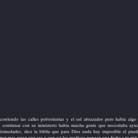
ecorriendo las calles polvorientas y el sol abrazador pero habia alg
a continuar con su ministerio habia mucha gente que necesitaba ayu
fermedades, dice la biblia que para Dios nada hay imposible el pued
por mas grave que sea o aun asi los medicos pongan una fecha a tu exis