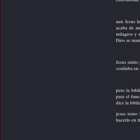
=> adolescente evangelizando
en el parque
=> evangelizando en las
pistas
aun Jesus l
=> drama en el autobus
acaba de mo
milagros y s
=> evangelismo en las calles
de madrid
Dios se mani
=> policia predicando el
evangelio a la gente
=> gente ora con predicador
en el bus
Jesus sintio
reflexiones
confiaba en 
Contenido del 1.Box (derecha)
pero la bib
para el fune
dice la bibl
jesus tomo 
hacerlo en t