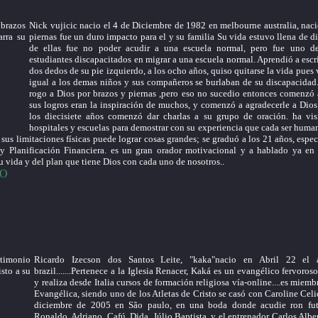
Nick vujicic nacio el 4 de Diciembre de 1982 en melbourne australia, naci
piernas fue un duro impacto para el y su familia Su vida estuvo llena de d
de ellas fue no poder acudir a una escuela normal, pero fue uno de
estudiantes discapacitados en migrar a una escuela normal. Aprendió a escr
dos dedos de su pie izquierdo, a los ocho años, quiso quitarse la vida pues 
igual a los demas niños y sus compañeros se burlaban de su discapacidad
rogo a Dios por brazos y piernas ,pero eso no sucedio entonces comenzó 
sus logros eran la inspiración de muchos, y comenzó a agradecerle a Dios
los diecisiete años comenzó dar charlas a su grupo de oración. ha visi
hospitales y escuelas para demostrar con su experiencia que cada ser huma
 sus limitaciones físicas puede lograr cosas grandes; se graduó a los 21 años, espe
y Planificación Financiera. es un gran orador motivacional y a hablado ya en
 vida y del plan que tiene Dios con cada uno de nosotros..
EO
Ricardo Izecson dos Santos Leite, "kaka"nacio en Abril 22 el
brazil.......Pertenece a la Iglesia Renacer, Kaká es un evangélico fervoroso
y realiza desde Italia cursos de formación religiosa vía-online....es miembr
Evangélica, siendo uno de los Atletas de Cristo se casó con Caroline Celi
diciembre de 2005 en São paulo, en una boda donde acudie ron fut
Ronaldo, Adriano, Cafú, Dida, Júlio Baptista, y el entrenador Carlos Albert