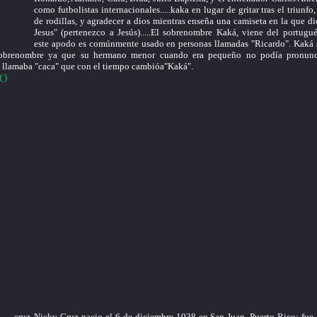
como futbolistas internacionales.....kaka en lugar de gritar tras el triunfo
de rodillas, y agradecer a dios mientras enseña una camiseta en la que di
Jesus" (pertenezco a Jesús).....El sobrenombre Kaká, viene del portugués.
este apodo es comúnmente usado en personas llamadas "Ricardo". Kaká
obrenombre ya que su hermano menor cuando era pequeño no podía pronunci
o llamaba "caca" que con el tiempo cambióa"Kaká".
EO
Nicky Cruz nacio el 6 de diciembre 1938 en San Juan, Puerto Rico; fue 