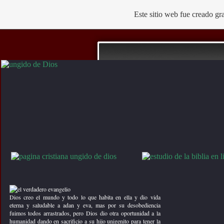
Este sitio web fue creado g
Título del 2.Box derecha
predi
Ungido De Dios
Testimonios Cristianos
Musica Cristiana
Television En Vivo
Dios creo el mundo y todo lo que habita en ella y dio vida
Chat
eterna y saludable a adan y eva, mas por su desobediencia
fuimos todos arrastrados, pero Dios dio otra oportunidad a la
predicas cristianas
humanidad dando en sacrificio a su hijo unigenito para tener la