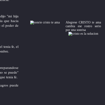
Contenido del 1.Box (derecha)
dijo "mi hija
ia que hacia
Alegrese CRISTO te ama
e el poder de
cambia ese rostro serio
por una sonrisa
l tenia fe, el
hombre.
 preparandose
 no se puede"
que tenia fe.
lagros puede