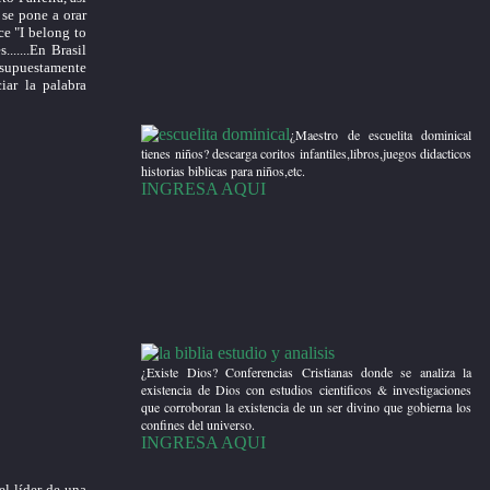
, se pone a orar
ce "I belong to
......En Brasil
 supuestamente
ar la palabra
¿Maestro de escuelita dominical
tienes niños? descarga coritos infantiles,libros,juegos didacticos
historias biblicas para niños,etc.
INGRESA AQUI
¿Existe Dios? Conferencias Cristianas donde se analiza la
existencia de Dios con estudios cientificos & investigaciones
que corroboran la existencia de un ser divino que gobierna los
confines del universo.
INGRESA AQUI
el líder de una