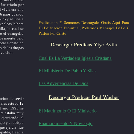
fue criado por
l vivía era uno
 16 años cuando
Nicky se une a
Predicacion Y Sermones Descargalo Gratis Aqui Para
s peleas,la hora
Tu Edificacion Espiritual, Poderosos Mensajes De Fe Y
lla, la cual se
Pasion Por Cristo
o el evangelio
 de muerte pero
Descargar Predicas Yiye Avila
tar a cristo en
o de las drogas
nversion.
Cual Es La Verdadera Iglesia Cristiana
El Ministerio De Pablo Y Silas
Las Advertencias De Dios
Descargar Predicas Paul Washer
cion de servir
uales estuvo 12
el año 1995 se
El Matrimonio O El Ministerio
dre estaba muy
 ejerciendo el
ispo y el obispo
Enamoramiento Y Noviazgo
que ejercia. fue
spalda, llego a