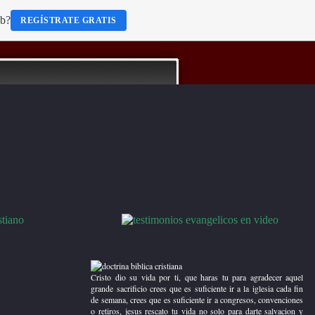
eb?
REGÍSTRATE GRATIS
Título del 2.Box derecha
Dios creo el mundo y todo lo que habita
en ella y dio vida eterna y saludable a
adan y eva, mas por su desobediencia
fuimos todos arrastrados, pero Dios dio
otra oportunidad a la humanidad dando
en sacrificio a su hijo unigenito para
Cristo dio su vida por ti, que haras tu para agradecer aquel
tener la salvacion y paz para nuestras
grande sacrificio crees que es suficiente ir a la iglesia cada fin
almas, estas tu preparado para recibir a
de semana, crees que es suficiente ir a congresos, convenciones
Cristo en tu corazon y ser obediente a
o retiros, jesus rescato tu vida no solo para darte salvacion y