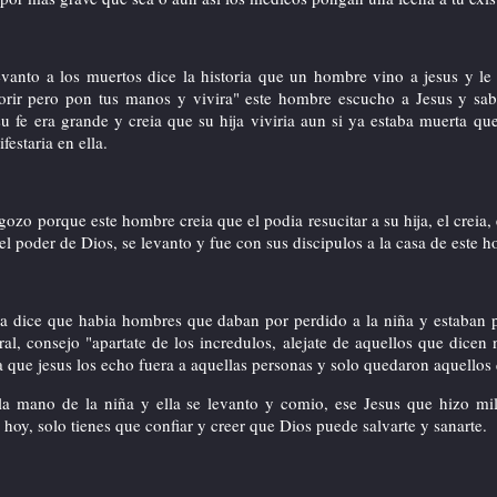
evanto a los muertos dice la historia que un hombre vino a jesus y le 
rir pero pon tus manos y vivira" este hombre escucho a Jesus y sab
u fe era grande y creia que su hija viviria aun si ya estaba muerta qu
festaria en ella.
 gozo porque este hombre creia que el podia resucitar a su hija, el creia, e
el poder de Dios, se levanto y fue con sus discipulos a la casa de este 
lia dice que habia hombres que daban por perdido a la niña y estaban
Hoy habia 13 visitantes (14 clics a subpáginas) ¡Aqui en esta página!
ral, consejo "apartate de los incredulos, alejate de aquellos que dicen
ia que jesus los echo fuera a aquellas personas y solo quedaron aquellos 
la mano de la niña y ella se levanto y comio, ese Jesus que hizo mi
i hoy, solo tienes que confiar y creer que Dios puede salvarte y sanarte.