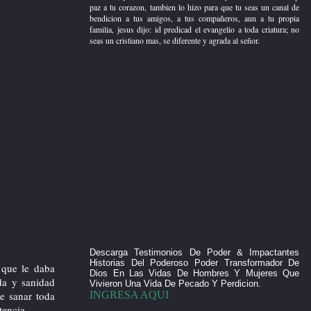
su palabra hasta el fin, Cristo te ama y
paz a tu corazon, tambien lo hizo para que tu seas un canal de
no quiere que nadie se pierda si no que
bendicion a tus amigos, a tus compañeros, aun a tu propia
todos procedan al arrepentimiento hoy
familia, jesus dijo: id predicad el evangelio a toda criatura; no
es tu dia recibe a Cristo en tu corazon.
seas un cristiano mas, se diferente y agrada al señor.
Título del 2.Box derecha
Cristo dio su vida por ti, que haras tu
para agradecer aquel grande sacrificio
crees que es suficiente ir a la iglesia
cada fin de semana, crees que es
suficiente ir a congresos, convenciones
o retiros, jesus rescato tu vida no solo
para darte salvacion y paz a tu corazon,
tambien lo hizo para que tu seas un
canal de bendicion a tus amigos, a tus
compañeros, aun a tu propia familia,
jesus dijo: id predicad el evangelio a
toda criatura; no seas un cristiano mas,
se diferente y agrada al señor.
Descarga Testimonios De Poder & Impactantes
Historias Del Poderoso Poder Transformador De
o que le daba
Contenido del 1.Box (derecha)
Dios En Las Vidas De Hombres Y Mujeres Que
da y sanidad
Vivieron Una Vida De Pecado Y Perdicion.
INGRESA AQUI
e sanar toda
tencia.