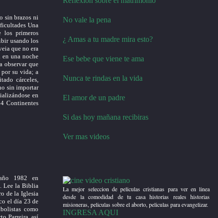
Reflexion sobre el matrimonio
o sin brazos ni
No vale la pena
ificultades Una
 los primeros
¿ Amas a tu madre mira esto?
ibir usando los
veia que no era
. en una noche
Ese bebe que viene te ama
a observar que
 por su vida; a
Nunca te rindas en la vida
tado cárceles,
no sin importar
cializándose en
El amor de un padre
 4 Continentes
Si das hoy mañana recibiras
Ver mas videos
 año 1982 en
. Lee la Biblia
La mejor seleccion de peliculas cristianas para ver en linea
o de la Iglesia
desde la comodidad de tu casa historias reales historias
co el día 23 de
misioneras, peliculas sobre el aborto, peliculas para evangelizar.
bolistas como
INGRESA AQUI
o Parreira, así