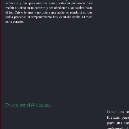
salvacion y paz para nuestras almas, estas tu preparado para
recursos cristianos
recibir a Cristo en tu corazon y ser obediente a su palabra hasta
el fin, Cristo te ama y no quiere que nadie se pierda si no que
evangelismo
todos procedan al arrepentimiento hoy es tu dia recibe a Cristo
en tu corazon.
=> evangelismo en el mercado
=> evangelismo en los
parques
=> evangelismo en la plaza
=> evangelismo en los
caminos
=> cantando en times square
video
=> anciana predicando el
evangelio
=> jovenes evangelizando en
las calles
=> paul washer predicando en
un parque de peru
=> gente enojada con
predicador
=> joven predicando el
evangelio en un triciclo
Tweets por el @eliasuriel.
=> evangelizando en las
Jesus iba r
carceles
fuerzas par
=> evangelismo en las calles
para sus en
=> predicando con carteles
enfermedad 