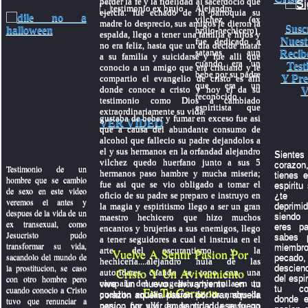
perder la fe y la fidelidad al sacerdocio que
Alejandro
ejercia. fue echado de la parroquia su
vilchez (ex
madre lo desprecio, sus amigos le dieron la
Susc
brujo-hechicero)
espalda, llego a tener una familia e hijos y
Nuest
fue dedicado a
no era feliz, hasta que un dia decide matar
satanas aun
Recib
a su familia y suicidarse y fue alli que
cuando era un
Test
conocio a un amigo que era cristiano y le
bebe por su padre
Y Pre
compartio el evangelio de cristo es alli
que era un
donde conoce a cristo y hoy el da su
V
reconocido
testimonio como Dios a cambiado
espiritista que
extraordinariamente su vida.
gustaba de beber y fumar en exceso fue asi
VER VIDEO
que a causa del abundante consumo de
alcohol que fallecio su padre dejandolos a
el y sus hermanos en la orfandad alejandro
Sientes 
vilchez quedo huerfano junto a sus 5
coraz
Testimonio de un
hermanos paso hambre y mucha miseria;
tienes e
hombre que se cambio
fue asi que se vio obligado a tomar el
espiritu
de sexo en este video
oficio de su padre se preparo e instruyo en
¿te 
veremos el antes y
la magia y espiritismo llego a ser un gran
depri
despues de la vida de un
siendo 
maestro hechicero que hizo muchos
ex transexual, como
eres p
encantos y brujerias a sus enemigos, llego
Jesucristo pudo
sabes 
a tener seguidores a cual el instruia en el
transformar su vida,
miembr
arte del oscurantismo y la
Vuelve A Sentir Pasion Por
sacandolo del mundo de
pecado,
hechiceria....alejandro huia de las
la prostitucion, se caso
descien
Cristo Y Un Avivamiento
autoridares cuando se topo con una
con otro hombre pero
del espi
campaña del evangelista yiye avila en un
vive un nuevo avivamiento en tu
tu con
cuando conocio a Cristo
En Tu Corazon
pueblito en las alturas de los andes de
corazon aquella pasion por orar, aquella
donde e
tuvo que renunciar a
peru.... fue alli donde su vida paso un
pasion por vivir en santidad, ese fuego