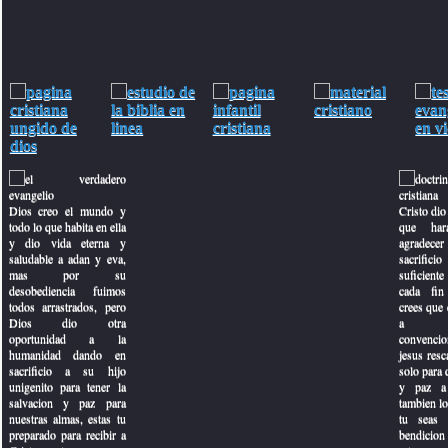
Dios creo el mundo y
Cristo dio 
todo lo que habita en ella
que har
y dio vida eterna y
agradecer
saludable a adan y eva,
sacrifici
mas por su
suficiente 
desobediencia fuimos
cada fin
todos arrastrados, pero
crees que e
Dios dio otra
a con
oportunidad a la
convencio
que de peru
humanidad dando en
jesus resc
sacrificio a su hijo
solo para 
unigenito para tener la
y paz a 
salvacion y paz para
tambien lo
nuestras almas, estas tu
tu seas 
preparado para recibir a
bendicion
 triciclo