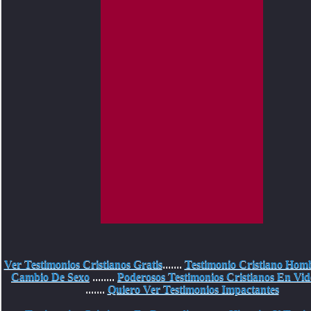
Ver Testimonios Cristianos Gratis
.......
Testimonio Cristiano Hom
Cambio De Sexo
........
Poderosos Testimonios Cristianos En Vid
.......
Quiero Ver Testimonios Impactantes