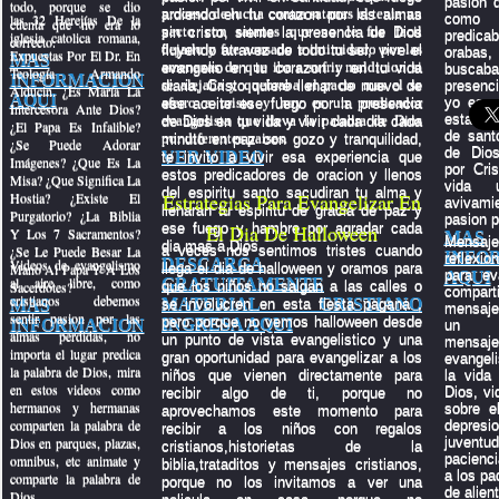
pasion q
todo, porque se dio
proceso de lucha contra satanas el tenia un
ardiendo en tu corazon por las almas
las 32 Herejías De la
como
cuenta que no era lo
pacto con satanas que no le fue facil
sin cristo, siente la presencia de Dios
predica
iglesia catolica romana,
correcto.
dejarlo y fue acosado e intimidado por las
fluyendo atravez de todo tu ser, vive el
oraba
Expuestas Por El Dr. En
MAS
amenazas de que iba a sufrir maldicion si
evangelio en tu corazon y en tu vida
busc
Teología Armando
INFORMACION
se alejaba y quebraba el pacto mas el se
diaria, Cristo quiere llenar de nuevo de
presenc
Alducin. ¿Es María La
AQUI
aferro a cristo y hoy es un predicador
yo espe
ese aceite ese fuego por la presencia
Intercesora Ante Dios?
estas pr
evangelista que lleva la palabra de Dios
de Dios en tu vida y vivir cada dia cada
¿El Papa Es Infalible?
de sant
por diferentes paises.
minuto en paz con gozo y tranquilidad,
¿Se Puede Adorar
de Dio
VER VIDEO
te invito a vivir esa experiencia que
Imágenes? ¿Que Es La
por Cri
estos predicadores de oracion y llenos
Misa? ¿Que Significa La
vida 
del espiritu santo sacudiran tu alma y
Hostia? ¿Existe El
Estrategias Para Evangelizar En
aviva
llenaran tu espiritu de gracia de paz y
Purgatorio? ¿La Biblia
pasion p
ese fuego y hambre por agradar cada
El Dia De Halloween
Y Los 7 Sacramentos?
MAS
Mens
dia mas a Dios.
¿Se Le Puede Besar La
a veces nos sentimos tristes cuando
INFO
reflexi
DESCARGA
Videos de evangelismo
Mano Al Papa Y A Los
llega el dia de halloween y oramos para
para ev
AQUI
al aire libre, como
GRATUITAMENTE
Sacerdotes?
que los niños no salgan a las calles o
compar
cristianos debemos
MATERIAL CRISTIANO
MAS
se involucren en esta fiesta pagana ,
mensaje
sentir pasion por las
pero porque no vemos halloween desde
INGRESA AQUI
INFORMACION
un p
almas perdidas, no
un punto de vista evangelistico y una
mensaje
importa el lugar predica
gran oportunidad para evangelizar a los
evangeli
la palabra de Dios, mira
niños que vienen directamente para
la vida
en estos videos como
Dios, vi
recibir algo de ti, porque no
hermanos y hermanas
sobre el
aprovechamos este momento para
comparten la palabra de
depre
recibir a los niños con regalos
Dios en parques, plazas,
juven
cristianos,historietas de la
pacienci
omnibus, etc animate y
biblia,trataditos y mensajes cristianos,
a los pa
comparte la palabra de
porque no los invitamos a ver una
de alien
Dios