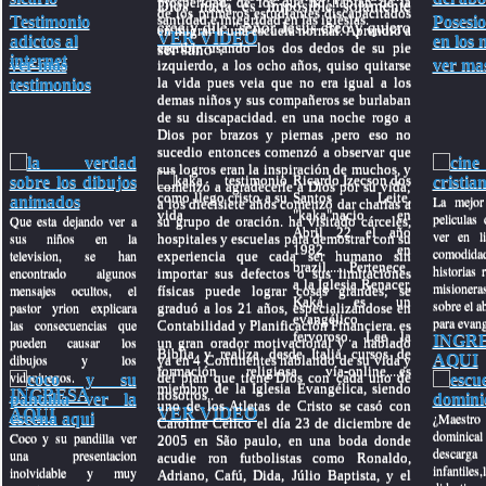
Dios nada es imposible solamente
prosperidad, de los que no hablan de la
de los primeros estudiantes discapacitados
santidad e integridad en las iglesias.
Testimonio
Posesi
cree y dile "señor Jesus creo y quiero
en migrar a una escuela normal. Aprendió a
VER VIDEO
adictos al
en los 
ser sano".
escribir usando los dos dedos de su pie
internet
ver mas
ver mas
izquierdo, a los ocho años, quiso quitarse
la vida pues veia que no era igual a los
testimonios
demas niños y sus compañeros se burlaban
de su discapacidad. en una noche rogo a
Dios por brazos y piernas ,pero eso no
sucedio entonces comenzó a observar que
sus logros eran la inspiración de muchos, y
Ricardo Izecson dos
comenzó a agradecerle a Dios por su vida;
Santos Leite,
La mejor
a los diecisiete años comenzó dar charlas a
"kaka"nacio en
peliculas 
Que esta dejando ver a
su grupo de oración. ha visitado cárceles,
Abril 22 el año
ver en l
sus niños en la
hospitales y escuelas para demostrar con su
1982 en
comodida
television, se han
experiencia que cada ser humano sin
brazil.......Pertenece
historias r
encontrado algunos
importar sus defectos o sus limitaciones
a la Iglesia Renacer,
misioner
mensajes ocultos, el
físicas puede lograr cosas grandes; se
Kaká es un
sobre el ab
pastor yrion explicara
graduó a los 21 años, especializándose en
evangélico
para evang
las consecuencias que
Contabilidad y Planificación Financiera. es
fervoroso. Lee la
INGR
pueden causar los
un gran orador motivacional y a hablado
Biblia y realiza desde Italia cursos de
dibujos y los
AQUI
ya en 4 Continentes hablando de su vida y
formación religiosa vía-online....es
videojuegos.
del plan que tiene Dios con cada uno de
miembro de la Iglesia Evangélica, siendo
INGRESA
nosotros..
uno de los Atletas de Cristo se casó con
VER VIDEO
AQUI
¿Maestro
Caroline Celico el día 23 de diciembre de
dominical
Coco y su pandilla ver
2005 en São paulo, en una boda donde
descar
una presentacion
acudie ron futbolistas como Ronaldo,
infantiles,
inolvidable y muy
Adriano, Cafú, Dida, Júlio Baptista, y el