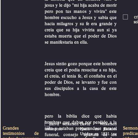
jesus y le dijo "mi hija acaba de morir
pero pon tus manos y vivira" este
hombre escucho a Jesus y sabia que
hacia milagros y su fe era grande y
creia que su hija viviria aun si ya
estaba muerta que el poder de Dios
se manifestaria en ella.
Jesus sintio gozo porque este hombre
creia que el podia resucitar a su hija,
el creia, el tenia fe, el confiaba en el
poder de Dios, se levanto y fue con
sus discipulos a la casa de este
hombre.
pero la biblia dice que habia
hombres que daban por perdido a la
David Wilkerson
niña y estaban preparandose para el
Grandes
Serm
Nació en Estados
testimonios de
predic
funeral, consejo "apartate de los
Unidos en 1931. su