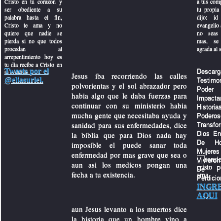
Cristo en tu corazon y
a tus com
ser obediente a su
tu propia 
palabra hasta el fin,
dijo: id
Cristo te ama y no
evangelio a
quiere que nadie se
no seas 
pierda si no que todos
mas, se 
procedan al
agrada al 
arrepentimiento hoy es
tu dia recibe a Cristo en
Tweets por el
Descarg
tu corazon.
Jesus iba recorriendo las calles
arque
@eliasuriel.
Testi
polvorientas y el sol abrazador pero
Po
habia algo que le daba fuerzas para
Impacta
continuar con su ministerio habia
Histo
mucha gente que necesitaba ayuda y
Poder
sanidad para sus enfermedades, dice
Transf
la biblia que para Dios nada hay
Dios En
d
De Ho
imposible el puede sanar toda
Muje
enfermedad por mas grave que sea o
Viviero
a gente
aun asi los medicos pongan una
De P
fecha a tu existencia.
Perdicio
INGR
AQUI
aun Jesus levanto a los muertos dice
la historia que un hombre vino a