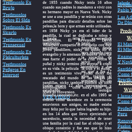
Testimonio Ex
de 1955 cuando Nicky tenía 16 años
Iglesia
El Mini
cuando sus padres lo mandaron a vivir con
Brujo
Pablo Y
su hermano mayor en Nueva York. Nicky
Testimonios
se une a una pandilla y se reúnia con otras
Las Ad
Sobre El Sida
pandillas para discutir detalles sobre las
De Dio
peleas,la hora y que armas serán utilizadas.
Testimonio Ex
Predi
en 1958 Nicky ya era el lider de la
Sicario
pandilla, la cual se dedicaba a robos y
Wa
El ex-sacerdote
Testimonio Ex
homicidios. El Reverendo David
paulo ratto
El Mat
Transexual
Wilkerson compartio el evangelio con este
nesterenko desde
El Mini
joven pandillero, nicky no quizo oir el
Testimonio Ex
muy pequeño tuvo
evangelio y lo amenazo de muerte pero fue
Enamo
Fisiculturista
la vocacion de
mas fuerte el poder de la cruz contra el
Y Novi
servir en el
puñal y nicky termino por aceptar a cristo
Testimonios
sacerdocio y fue
en su vida. la pelicula "la cruz y el puñal"
Santid
Peligros En
asi que a los 17
es un testimonio vivo como nicky fue
Como 
Internet
años ingresa al
rescatado del mundo de las drogas las
Practic
seminario en las
Predi
pandillas, nicky tambien publico un libro
cuales estuvo 12 años preparandose y
autobiografico " corre nicky corre" que
Wil
estudiando teologia
relata su conversion.
filosofia,catecismo,etc. en el año 1995 se
Llamad
VER VIDEO
ordeno como sacerdote en la ceremonia
Como C
estuvieron sus amigos, su madre estaba
Profec
muy feliz por lo que habia logrado su hijo.
Peru
en los 14 años que llevo ejerciendo el
sacerdocio, sentia la necesidad de tener
Renov
una familia por la cual fue al obispo y el
Pasion
obispo consintio y fue eso que lo hizo
Cristo