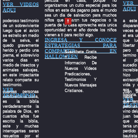
pelicula en casa, porque no
VER 
VER VIDEOS
organizamos un culto especial para los
AQUI
AQUI
niños en este dia pagano para el mundo
sea un dia de salvacion para muchos
niños que tocaran tus negocios o la
poderoso testimonio
a este
puerta de tu casa aprovecha esta unica
de un sobreviviente
dispara
oportunidad en el año donde los niños
luego que el avion
veces en
vienen a ti para recibir algo.
se estrello en medio
el era u
INGRESA Y CONOCE
de la selva, el
que lu
ESTRATEGIAS PARA
quedo gravemente
liberta
herido y perdio una
pero 
COMPARTIR EN
Suscribete Gratis
pierna, el sobrevivio
termino
HALLOWEEN
Y Recibe
varios dias en
el pi
Informacion De
medio de insectos y
suced
Nuevos Videos
animales salvajes,
increibl
Predicaciones,
en este impactante
hiz
Testimonios Y
relato comparte su
extraord
testimonio.
vida y 
Nuevos Mensajes
VER
nos re
Cristianos.
cuantas personas
Juan b
historia.
TESTIMONIO
escribieron la biblia,
habia 
VER
es la biblia
que ten
TEST
verdaderamente la
pero un 
palabra de Dios, en
vino del
cuantos años fue
juan ba
escrito la biblia,
que ac
este y muchas
tenia un 
interrogantes seran
perdid
resueltos por el
bauti