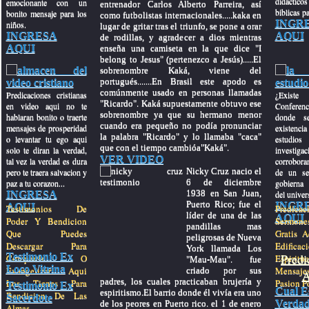
didactic
emocionante con un
entrenador Carlos Alberto Parreira, así
biblicas pa
bonito mensaje para los
como futbolistas internacionales.....kaka en
INGR
niños.
lugar de gritar tras el triunfo, se pone a orar
INGRESA
AQUI
de rodillas, y agradecer a dios mientras
AQUI
enseña una camiseta en la que dice "I
belong to Jesus" (pertenezco a Jesús).....El
sobrenombre Kaká, viene del
portugués.......En Brasil este apodo es
comúnmente usado en personas llamadas
Predicaciones cristianas
¿Exis
"Ricardo". Kaká supuestamente obtuvo ese
en video aqui no te
Conferenc
sobrenombre ya que su hermano menor
hablaran bonito o traerte
donde se
cuando era pequeño no podía pronunciar
mensajes de prosperidad
existenci
la palabra "Ricardo" y lo llamaba "caca"
o levantar tu ego aqui
estudios 
que con el tiempo cambióa"Kaká".
solo te diran la verdad,
investig
VER VIDEO
tal vez la verdad es dura
corroboran
Nicky Cruz nacio el
pero te traera salvacion y
de un se
6 de diciembre
paz a tu corazon...
gobierna
1938 en San Juan,
INGRESA
del univer
Puerto Rico; fue el
INGR
AQUI
Testimonios De
Predi
líder de una de las
AQUI
Poder Y Bendicion
Sermones
pandillas mas
Que Puedes
Gratis A
peligrosas de Nueva
Descargar Para
Edificac
York llamada Los
Testimonio Ex
Predi
Compartir O
Espiritu
"Mau-Mau". fue
Loco Vitrina
Evangelizar Aqui
Mensaj
criado por sus
A
padres, los cuales practicaban brujería y
Los Tienes Para
Pasion Po
Testimonio Ex
Cual E
espiritismo.El barrio donde él vivía era uno
Bendicion De Las
Sacerdote
Verdad
de los peores en Puerto rico. el 1 de enero
Almas