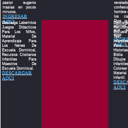
pastor eugenio
revelado
masias en pocos
confes
minutos.
hombre q
INGRESAR
los c
Dios q
AQUI
Descarga Laberintos
Descar
ultimos
Juegos Didacticos
Recu
que a
Para Los Niños,
Escuela
error.
Material De
Test 
INGR
Aprendizaje Para
Infantile
AQUI
Los Nenes De
Para L
Escuela Dominical,
Histor
Recursos Cristianos
Biblia
Infantiles Para
Dibujos
Maestros De
Infant
Escuela Dominical.
Color
DESCARGAR
Materia
Infantil.
AQUI
DESC
AQUI