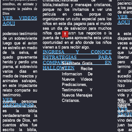
pacienci
omnibus, etc animate y
biblia,trataditos y mensajes cristianos,
a los pa
comparte la palabra de
porque no los invitamos a ver una
de alien
Dios
pelicula en casa, porque no
VER 
VER VIDEOS
organizamos un culto especial para los
AQUI
AQUI
niños en este dia pagano para el mundo
sea un dia de salvacion para muchos
niños que tocaran tus negocios o la
poderoso testimonio
a este
puerta de tu casa aprovecha esta unica
de un sobreviviente
dispara
oportunidad en el año donde los niños
luego que el avion
veces en
vienen a ti para recibir algo.
se estrello en medio
el era u
INGRESA Y CONOCE
de la selva, el
que lu
ESTRATEGIAS PARA
quedo gravemente
liberta
herido y perdio una
pero 
COMPARTIR EN
Suscribete Gratis
pierna, el sobrevivio
termino
HALLOWEEN
Y Recibe
varios dias en
el pi
Informacion De
medio de insectos y
suced
Nuevos Videos
animales salvajes,
increibl
Predicaciones,
en este impactante
hiz
Testimonios Y
relato comparte su
extraord
testimonio.
vida y 
Nuevos Mensajes
VER
nos re
Cristianos.
cuantas personas
Juan b
historia.
TESTIMONIO
escribieron la biblia,
habia 
VER
es la biblia
que ten
TEST
verdaderamente la
pero un 
palabra de Dios, en
vino del
cuantos años fue
juan ba
escrito la biblia,
que ac