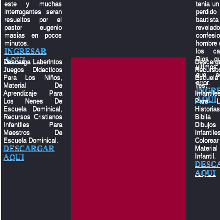
este y muchas
tenia un 
interrogantes seran
perdid
resueltos por el
bauti
pastor eugenio
revelado
masias en pocos
confes
minutos.
hombre q
INGRESAR
los c
Dios q
AQUI
Descarga Laberintos
Descar
ultimos
Juegos Didacticos
Recu
que a
Para Los Niños,
Escuela
error.
Material De
Test 
INGR
Aprendizaje Para
Infantile
AQUI
Los Nenes De
Para L
Escuela Dominical,
Histor
Recursos Cristianos
Biblia
Infantiles Para
Dibujos
Maestros De
Infant
Escuela Dominical.
Color
DESCARGAR
Materia
Infantil.
AQUI
DESC
AQUI