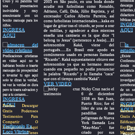
dominical
Coco y su pandilla ver
2005 en São paulo, en una boda donde
descar
una presentacion
acudie ron futbolistas como Ronaldo,
infantiles,
inolvidable y muy
Adriano, Cafú, Dida, Júlio Baptista, y el
didactic
emocionante con un
entrenador Carlos Alberto Parreira, así
biblicas pa
bonito mensaje para los
como futbolistas internacionales.....kaka en
INGR
niños.
lugar de gritar tras el triunfo, se pone a orar
INGRESA
AQUI
de rodillas, y agradecer a dios mientras
AQUI
enseña una camiseta en la que dice "I
belong to Jesus" (pertenezco a Jesús).....El
sobrenombre Kaká, viene del
portugués.......En Brasil este apodo es
comúnmente usado en personas llamadas
Predicaciones cristianas
¿Exis
"Ricardo". Kaká supuestamente obtuvo ese
en video aqui no te
Conferenc
sobrenombre ya que su hermano menor
hablaran bonito o traerte
donde se
cuando era pequeño no podía pronunciar
mensajes de prosperidad
existenci
la palabra "Ricardo" y lo llamaba "caca"
o levantar tu ego aqui
estudios 
que con el tiempo cambióa"Kaká".
solo te diran la verdad,
investig
VER VIDEO
tal vez la verdad es dura
corroboran
Nicky Cruz nacio el
pero te traera salvacion y
de un se
6 de diciembre
paz a tu corazon...
gobierna
1938 en San Juan,
INGRESA
del univer
Puerto Rico; fue el
INGR
AQUI
Puedes Descargar
Predi
líder de una de las
AQUI
Gratis Poderosos
Sermones
pandillas mas
Testimonios Para
Gratis A
peligrosas de Nueva
Compartir O
Edificac
York llamada Los
Testimonio Ex
Des
Evangelizar Aqui
Espiritu
"Mau-Mau". fue
Loco Vitrina
Los Tienes
Mensaj
criado por sus
Predi