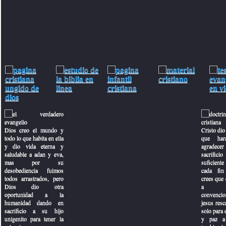
Dios creo el mundo y
Cristo dio 
todo lo que habita en ella
que har
y dio vida eterna y
agradecer
saludable a adan y eva,
sacrifici
mas por su
suficiente 
desobediencia fuimos
cada fin
que de peru
todos arrastrados, pero
crees que e
Dios dio otra
a con
oportunidad a la
convencio
humanidad dando en
jesus resc
sacrificio a su hijo
solo para 
unigenito para tener la
y paz a 
 triciclo