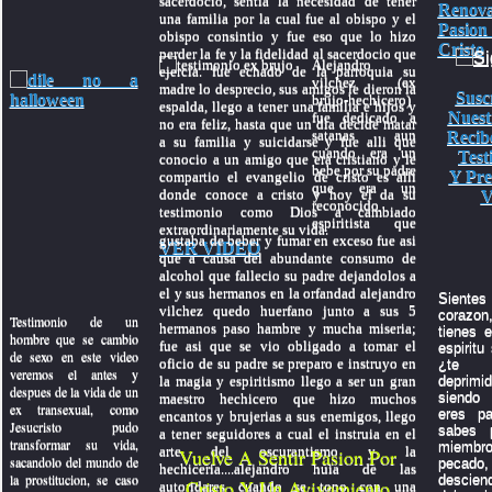
sacerdocio, sentia la necesidad de tener
Renov
una familia por la cual fue al obispo y el
Pasion
obispo consintio y fue eso que lo hizo
Cristo
perder la fe y la fidelidad al sacerdocio que
Alejandro
ejercia. fue echado de la parroquia su
vilchez (ex
madre lo desprecio, sus amigos le dieron la
Susc
brujo-hechicero)
espalda, llego a tener una familia e hijos y
Nuest
fue dedicado a
no era feliz, hasta que un dia decide matar
satanas aun
Recib
a su familia y suicidarse y fue alli que
cuando era un
Test
conocio a un amigo que era cristiano y le
bebe por su padre
Y Pre
compartio el evangelio de cristo es alli
que era un
donde conoce a cristo y hoy el da su
V
reconocido
testimonio como Dios a cambiado
espiritista que
extraordinariamente su vida.
gustaba de beber y fumar en exceso fue asi
VER VIDEO
que a causa del abundante consumo de
alcohol que fallecio su padre dejandolos a
el y sus hermanos en la orfandad alejandro
Sientes 
vilchez quedo huerfano junto a sus 5
coraz
Testimonio de un
hermanos paso hambre y mucha miseria;
tienes e
hombre que se cambio
fue asi que se vio obligado a tomar el
espiritu
de sexo en este video
oficio de su padre se preparo e instruyo en
¿te 
veremos el antes y
la magia y espiritismo llego a ser un gran
depri
despues de la vida de un
siendo 
maestro hechicero que hizo muchos
ex transexual, como
eres p
encantos y brujerias a sus enemigos, llego
Jesucristo pudo
sabes 
a tener seguidores a cual el instruia en el
transformar su vida,
miembr
arte del oscurantismo y la
Vuelve A Sentir Pasion Por
sacandolo del mundo de
pecado,
hechiceria....alejandro huia de las
la prostitucion, se caso
descien
Cristo Y Un Avivamiento
autoridares cuando se topo con una