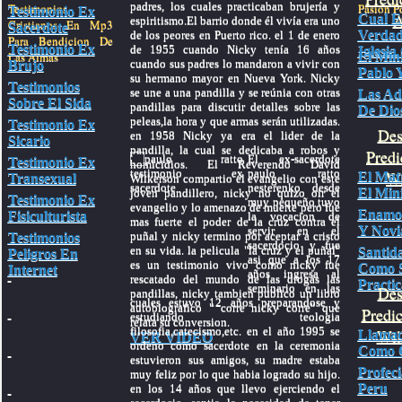
padres, los cuales practicaban brujería y
Testimonios
Pasion Po
Testimonio Ex
A
Cual E
espiritismo.El barrio donde él vivía era uno
Cristianos En Mp3
Sacerdote
Verdad
de los peores en Puerto rico. el 1 de enero
Para Bendicion De
Testimonio Ex
de 1955 cuando Nicky tenía 16 años
Iglesia
Las Almas
El Mini
cuando sus padres lo mandaron a vivir con
Brujo
Pablo Y
su hermano mayor en Nueva York. Nicky
Testimonios
se une a una pandilla y se reúnia con otras
Las Ad
Sobre El Sida
pandillas para discutir detalles sobre las
De Dio
peleas,la hora y que armas serán utilizadas.
Testimonio Ex
Des
en 1958 Nicky ya era el lider de la
Sicario
pandilla, la cual se dedicaba a robos y
Predi
El ex-sacerdote
Testimonio Ex
homicidios. El Reverendo David
paulo ratto
Wa
El Mat
Transexual
Wilkerson compartio el evangelio con este
nesterenko desde
El Mini
joven pandillero, nicky no quizo oir el
Testimonio Ex
muy pequeño tuvo
evangelio y lo amenazo de muerte pero fue
Enamo
Fisiculturista
la vocacion de
mas fuerte el poder de la cruz contra el
Y Novi
servir en el
puñal y nicky termino por aceptar a cristo
Testimonios
sacerdocio y fue
en su vida. la pelicula "la cruz y el puñal"
Santid
Peligros En
asi que a los 17
es un testimonio vivo como nicky fue
Como 
Internet
años ingresa al
rescatado del mundo de las drogas las
Practic
seminario en las
Des
pandillas, nicky tambien publico un libro
cuales estuvo 12 años preparandose y
autobiografico " corre nicky corre" que
Predi
estudiando teologia
relata su conversion.
filosofia,catecismo,etc. en el año 1995 se
Wil
Llamad
VER VIDEO
ordeno como sacerdote en la ceremonia
Como C
estuvieron sus amigos, su madre estaba
Profec
muy feliz por lo que habia logrado su hijo.
Peru
en los 14 años que llevo ejerciendo el