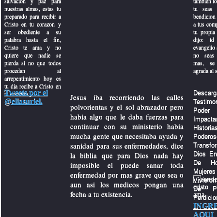
salvacion y paz para
tambien lo
nuestras almas, estas tu
tu seas 
preparado para recibir a
bendicion
Cristo en tu corazon y
a tus com
ser obediente a su
tu propia 
palabra hasta el fin,
dijo: id
Cristo te ama y no
evangelio a
quiere que nadie se
no seas 
pierda si no que todos
mas, se 
procedan al
agrada al 
arque
arrepentimiento hoy es
tu dia recibe a Cristo en
Tweets por el
Descarg
tu corazon.
Jesus iba recorriendo las calles
@eliasuriel.
Testi
polvorientas y el sol abrazador pero
Po
habia algo que le daba fuerzas para
Impacta
continuar con su ministerio habia
Histo
mucha gente que necesitaba ayuda y
Poder
d
sanidad para sus enfermedades, dice
Transf
la biblia que para Dios nada hay
Dios En
a gente
De Ho
imposible el puede sanar toda
Muje
enfermedad por mas grave que sea o
Viviero
aun asi los medicos pongan una
De P
fecha a tu existencia.
Perdicio
INGR
AQUI