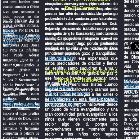
con otro hombre pero
del espi
campaña del evangelista yiye avila en un
vive un nuevo avivamiento en tu
tu con
cuando conocio a Cristo
En Tu Corazon
pueblito en las alturas de los andes de
corazon aquella pasion por orar, aquella
donde e
tuvo que renunciar a
peru.... fue alli donde su vida paso un
pasion por vivir en santidad, ese fuego
pasion q
todo, porque se dio
proceso de lucha contra satanas el tenia un
ardiendo en tu corazon por las almas
las 32 Herejías De la
como
cuenta que no era lo
pacto con satanas que no le fue facil
sin cristo, siente la presencia de Dios
predica
iglesia catolica romana,
correcto.
dejarlo y fue acosado e intimidado por las
fluyendo atravez de todo tu ser, vive el
oraba
Expuestas Por El Dr. En
MAS
amenazas de que iba a sufrir maldicion si
evangelio en tu corazon y en tu vida
busc
Teología Armando
INFORMACION
se alejaba y quebraba el pacto mas el se
diaria, Cristo quiere llenar de nuevo de
presenc
Alducin. ¿Es María La
AQUI
aferro a cristo y hoy es un predicador
yo espe
ese aceite ese fuego por la presencia
Intercesora Ante Dios?
estas pr
evangelista que lleva la palabra de Dios
de Dios en tu vida y vivir cada dia cada
¿El Papa Es Infalible?
de sant
por diferentes paises.
minuto en paz con gozo y tranquilidad,
¿Se Puede Adorar
de Dio
VER VIDEO
te invito a vivir esa experiencia que
Imágenes? ¿Que Es La
por Cri
estos predicadores de oracion y llenos
Misa? ¿Que Significa La
vida 
del espiritu santo sacudiran tu alma y
Hostia? ¿Existe El
Estrategias Para Evangelizar En
aviva
llenaran tu espiritu de gracia de paz y
Purgatorio? ¿La Biblia
pasion p
ese fuego y hambre por agradar cada
El Dia De Halloween
Y Los 7 Sacramentos?
MAS
Mens
dia mas a Dios.
¿Se Le Puede Besar La
a veces nos sentimos tristes cuando
INFO
reflexi
DESCARGA
Videos de evangelismo
Mano Al Papa Y A Los
llega el dia de halloween y oramos para
para ev
AQUI
al aire libre, como
GRATUITAMENTE
Sacerdotes?
que los niños no salgan a las calles o
compar
cristianos debemos
MATERIAL CRISTIANO
MAS
se involucren en esta fiesta pagana ,
mensaje
sentir pasion por las
pero porque no vemos halloween desde
INGRESA AQUI
INFORMACION
un p
almas perdidas, no
un punto de vista evangelistico y una
mensaje
importa el lugar predica
gran oportunidad para evangelizar a los
evangeli
la palabra de Dios, mira
niños que vienen directamente para
la vida
en estos videos como
Dios, vi
recibir algo de ti, porque no
hermanos y hermanas
sobre el
aprovechamos este momento para
comparten la palabra de
depre
recibir a los niños con regalos
Dios en parques, plazas,
juven
cristianos,historietas de la