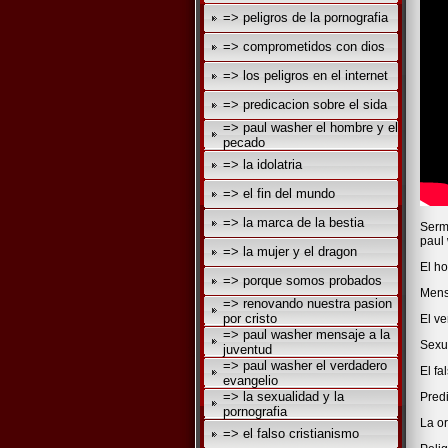
=> peligros de la pornografia
=> comprometidos con dios
=> los peligros en el internet
=> predicacion sobre el sida
=> paul washer el hombre y el
pecado
=> la idolatria
=> el fin del mundo
=> la marca de la bestia
Sermo
paul 
=> la mujer y el dragon
El h
=> porque somos probados
Mens
=> renovando nuestra pasion
por cristo
El v
=> paul washer mensaje a la
Sexu
juventud
=> paul washer el verdadero
El fa
evangelio
=> la sexualidad y la
Predi
pornografia
La or
=> el falso cristianismo