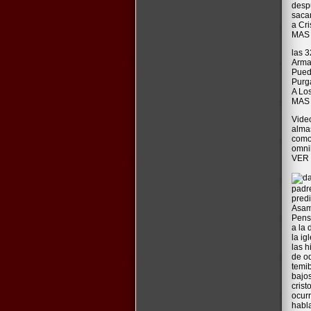
despu
saca
a Cri
MAS
las 3
Arma
Pued
Purg
A Lo
MAS
Video
almas
como
omni
VER 
padr
predi
Asam
Pensi
a la
la ig
las h
de od
temib
bajos
crist
ocur
habla