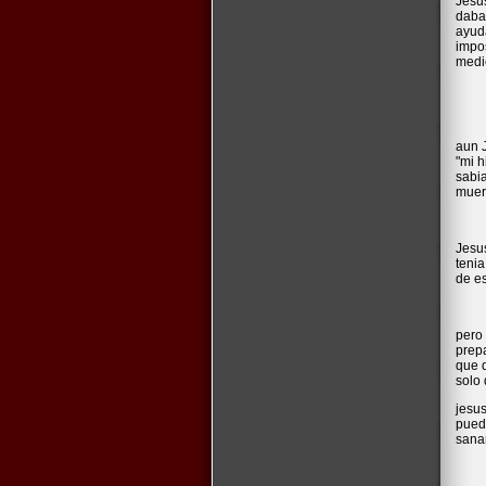
Jesus
daba
ayud
impo
medi
aun J
"mi h
sabia
muert
Jesus
tenia
de e
pero 
prepa
que d
solo 
jesus
puede
sanar