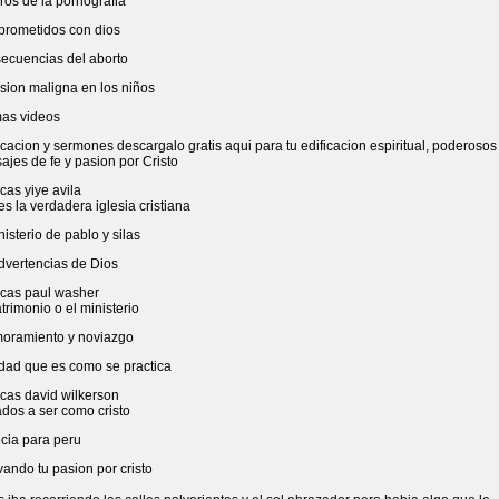
ros de la pornografia
rometidos con dios
ecuencias del aborto
sion maligna en los niños
mas videos
cacion y sermones descargalo gratis aqui para tu edificacion espiritual, poderosos
jes de fe y pasion por Cristo
cas yiye avila
es la verdadera iglesia cristiana
nisterio de pablo y silas
dvertencias de Dios
icas paul washer
trimonio o el ministerio
oramiento y noviazgo
idad que es como se practica
icas david wilkerson
dos a ser como cristo
ecia para peru
ando tu pasion por cristo