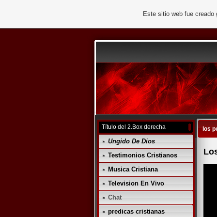
Este sitio web fue creado
Título del 2.Box derecha
los p
Ungido De Dios
Los
Testimonios Cristianos
Musica Cristiana
Television En Vivo
Chat
predicas cristianas