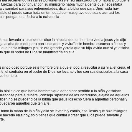
 iba recorriendo las calles polvorientas y el sol abrazador pero habia algo que le
 fuerzas para continuar con su ministerio habia mucha gente que necesitaba
a y sanidad para sus enfermedades, dice la biblia que para Dios nada hay
sible el puede sanar toda enfermedad por mas grave que sea o aun asi los
cos pongan una fecha a tu existencia.
esus levanto a los muertos dice la historia que un hombre vino a jesus y le dijo
ija acaba de morir pero pon tus manos y vivira" este hombre escucho a Jesus y
 que hacia milagros y su fe era grande y creia que su hija viviria aun si ya estaba
a que el poder de Dios se manifestaria en ella.
 sintio gozo porque este hombre creia que el podia resucitar a su hija, el creia, el
 fe, el confiaba en el poder de Dios, se levanto y fue con sus discipulos a la casa
ste hombre.
la biblia dice que habia hombres que daban por perdido a la niña y estaban
randose para el funeral, consejo "apartate de los incredulos, alejate de aquellos
icen no se puede" dice la biblia que jesus los echo fuera a aquellas personas y
quedaron aquellos que tenia fe.
 tomo la mano de la niña y ella se levanto y comio, ese Jesus que hizo milagros
 hacerlo en ti hoy, solo tienes que confiar y creer que Dios puede salvarte y
te.