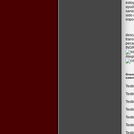
esto
ayuda
sani
sido
impos
desc
tran
peca
INGR
Aleg
Grand
satan
Test
Testi
Testi
Testi
Test
Test
Test