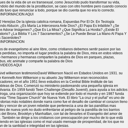
es de la vida de un ex transexual, como Jesucristo pudo transformar su vida,
ndolo del mundo de la prostitucion, se caso con otro hombre pero cuando conocio
sto tuvo que renunciar a todo, porque se dio cuenta que no era lo correcto.
 INFORMACION AQUI
2 Herejías De la iglesia catolica romana, Expuestas Por El Dr. En Teología
ndo Alducin. ¿Es María La Intercesora Ante Dios? ¿El Papa Es Infalible? ¿Se
e Adorar Imágenes? ¿Que Es La Misa? ¿Que Significa La Hostia? ¿Existe El
atorio? ¿La Biblia Y Los 7 Sacramentos? ¿Se Le Puede Besar La Mano Al Papa Y
s Sacerdotes?
 INFORMACION
s de evangelismo al aire libre, como cristianos debemos sentir pasion por las
 perdidas, no importa el lugar predica la palabra de Dios, mira en estos videos
 hermanos y hermanas comparten la palabra de Dios en parques, plazas,
bus, etc animate y comparte la palabra de Dios
VIDEOS AQUI
David Wilkerson Nació en Estados Unidos en 1931. su
e Kenneth Ann Wilkerson y su abuelo Jay Wilkerson eran reconocidos
cadores; en el año 1951 llevo estudios en la Central Bible Institute de las
bleas de Dios. Comenzó su ministerio pastoreando una pequeña iglesia en
lvania. En 1959 fundó Teen Challenge (Desafío Juvenil), para ayuda a los adictos
 droga, una organización que hoy se extiende por todo el mundo y en 1987 funda
lesia "Time Square Church" de Nueva York. El libro “La cruz y el puñal” es uno de
istorias más notables donde narra como fue el desafio de cambiar el corazon lleno
io y rencor de un joven rebelde que pertenecia a una de las pandillas mas
les de nueva york no dudo enfrentarse al peligro de la pandilla de los barrios
 del Bronx, Brooklyn y Manhattan, con tal de llevarles el Evangelio del amor de
o. También se dirige a los cristianos con preocupación por mucho de lo que está
riendo en las iglesias como el mal usado mensaje de prosperidad, de los que no
n de la santidad e integridad en las iglesias.