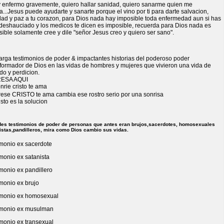
y enfermo gravemente, quiero hallar sanidad, quiero sanarme quien me
...Jesus puede ayudarte y sanarte porque el vino por ti para darte salvacion,
dad y paz a tu corazon, para Dios nada hay imposible toda enfermedad aun si has
 deshauciado y los medicos te dicen es imposible, recuerda para Dios nada es
ible solamente cree y dile "señor Jesus creo y quiero ser sano".
arga testimonios de poder & impactantes historias del poderoso poder
sformador de Dios en las vidas de hombres y mujeres que vivieron una vida de
do y perdicion.
ESA AQUI
rese CRISTO te ama cambia ese rostro serio por una sonrisa
es testimonios de poder de personas que antes eran brujos,sacerdotes, homosexuales
istas,pandilleros, mira como Dios cambio sus vidas.
imonio ex sacerdote
monio ex satanista
monio ex pandillero
monio ex brujo
imonio ex homosexual
imonio ex musulman
imonio ex transexual