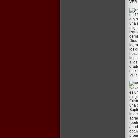
VER
de 19
el y 
una 
migra
izqui
dema
Dios
logro
los d
hosp
impor
a los
orado
que t
VER
"kaka
es un
relig
Crist
una b
Bapti
inter
agrad
(pert
apod
obtu
pronu