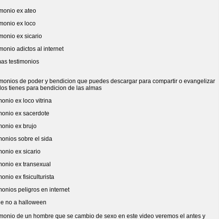
imonio ex ateo
imonio ex loco
monio ex sicario
monio adictos al internet
mas testimonios
imonios de poder y bendicion que puedes descargar para compartir o evangelizar
los tienes para bendicion de las almas
monio ex loco vitrina
imonio ex sacerdote
monio ex brujo
monios sobre el sida
monio ex sicario
monio ex transexual
monio ex fisiculturista
monios peligros en internet
imonio de un hombre que se cambio de sexo en este video veremos el antes y