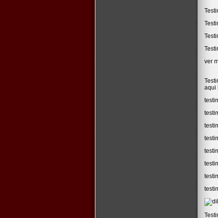
Test
Test
Testi
Testi
ver 
Test
aqui 
testi
test
testi
testi
testi
testi
testi
testi
Test