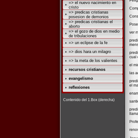
Pelig
=> el nuevo nacimiento en
cristo
Comp
=> predicas cristianas
Cons
posesion de demonios
=> predicas cristianas el
Pose
aborto
=> el gozo de dios en medio
ver 
de tribulaciones
predi
=> un eclipse de la fe
mensa
=> dios hara un milagro
predi
cual 
=> la meta de los valientes
el mi
recursos cristianos
las a
evangelismo
pred
el ma
reflexiones
enam
Contenido del 1.Box (derecha)
sant
pred
llama
Prof
renov