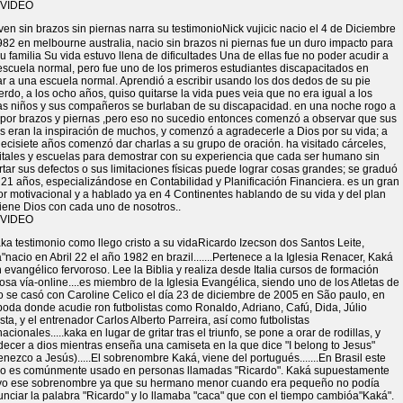
 VIDEO
Nick vujicic nacio el 4 de Diciembre
82 en melbourne australia, nacio sin brazos ni piernas fue un duro impacto para
su familia Su vida estuvo llena de dificultades Una de ellas fue no poder acudir a
escuela normal, pero fue uno de los primeros estudiantes discapacitados en
r a una escuela normal. Aprendió a escribir usando los dos dedos de su pie
erdo, a los ocho años, quiso quitarse la vida pues veia que no era igual a los
s niños y sus compañeros se burlaban de su discapacidad. en una noche rogo a
 por brazos y piernas ,pero eso no sucedio entonces comenzó a observar que sus
s eran la inspiración de muchos, y comenzó a agradecerle a Dios por su vida; a
iecisiete años comenzó dar charlas a su grupo de oración. ha visitado cárceles,
itales y escuelas para demostrar con su experiencia que cada ser humano sin
tar sus defectos o sus limitaciones físicas puede lograr cosas grandes; se graduó
 21 años, especializándose en Contabilidad y Planificación Financiera. es un gran
r motivacional y a hablado ya en 4 Continentes hablando de su vida y del plan
iene Dios con cada uno de nosotros..
 VIDEO
Ricardo Izecson dos Santos Leite,
"nacio en Abril 22 el año 1982 en brazil.......Pertenece a la Iglesia Renacer, Kaká
 evangélico fervoroso. Lee la Biblia y realiza desde Italia cursos de formación
iosa vía-online....es miembro de la Iglesia Evangélica, siendo uno de los Atletas de
o se casó con Caroline Celico el día 23 de diciembre de 2005 en São paulo, en
oda donde acudie ron futbolistas como Ronaldo, Adriano, Cafú, Dida, Júlio
sta, y el entrenador Carlos Alberto Parreira, así como futbolistas
nacionales.....kaka en lugar de gritar tras el triunfo, se pone a orar de rodillas, y
ecer a dios mientras enseña una camiseta en la que dice "I belong to Jesus"
enezco a Jesús).....El sobrenombre Kaká, viene del portugués.......En Brasil este
o es comúnmente usado en personas llamadas "Ricardo". Kaká supuestamente
vo ese sobrenombre ya que su hermano menor cuando era pequeño no podía
nciar la palabra "Ricardo" y lo llamaba "caca" que con el tiempo cambióa"Kaká".