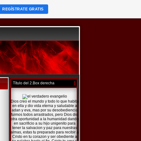
REGÍSTRATE GRATIS
Título del 2.Box derecha
Dios creo el mundo y todo lo que habita
en ella y dio vida eterna y saludable a
adan y eva, mas por su desobediencia
fuimos todos arrastrados, pero Dios dio
otra oportunidad a la humanidad dando
en sacrificio a su hijo unigenito para
tener la salvacion y paz para nuestras
almas, estas tu preparado para recibir a
Cristo en tu corazon y ser obediente a