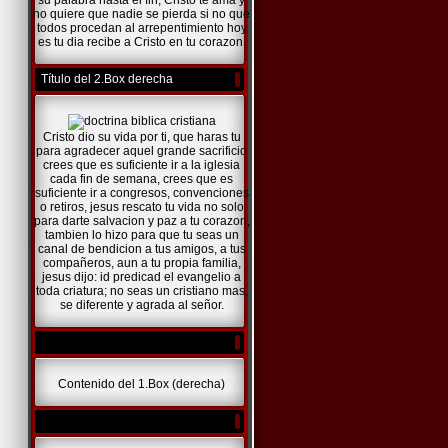
su palabra hasta el fin, Cristo te ama y
no quiere que nadie se pierda si no que
todos procedan al arrepentimiento hoy
es tu dia recibe a Cristo en tu corazon.
Título del 2.Box derecha
Cristo dio su vida por ti, que haras tu
para agradecer aquel grande sacrificio
crees que es suficiente ir a la iglesia
cada fin de semana, crees que es
suficiente ir a congresos, convenciones
o retiros, jesus rescato tu vida no solo
para darte salvacion y paz a tu corazon,
tambien lo hizo para que tu seas un
canal de bendicion a tus amigos, a tus
compañeros, aun a tu propia familia,
jesus dijo: id predicad el evangelio a
toda criatura; no seas un cristiano mas,
se diferente y agrada al señor.
Contenido del 1.Box (derecha)