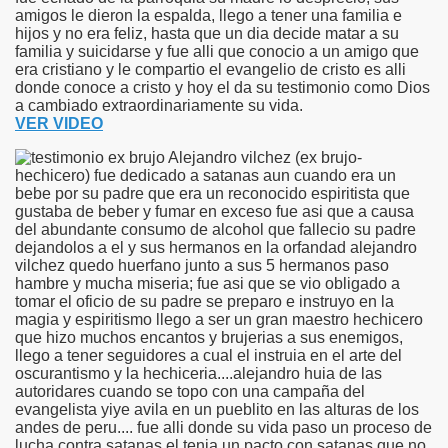
amigos le dieron la espalda, llego a tener una familia e
hijos y no era feliz, hasta que un dia decide matar a su
familia y suicidarse y fue alli que conocio a un amigo que
era cristiano y le compartio el evangelio de cristo es alli
donde conoce a cristo y hoy el da su testimonio como Dios
a cambiado extraordinariamente su vida.
VER VIDEO
Alejandro vilchez (ex brujo-
hechicero) fue dedicado a satanas aun cuando era un
bebe por su padre que era un reconocido espiritista que
gustaba de beber y fumar en exceso fue asi que a causa
del abundante consumo de alcohol que fallecio su padre
dejandolos a el y sus hermanos en la orfandad alejandro
vilchez quedo huerfano junto a sus 5 hermanos paso
hambre y mucha miseria; fue asi que se vio obligado a
tomar el oficio de su padre se preparo e instruyo en la
magia y espiritismo llego a ser un gran maestro hechicero
que hizo muchos encantos y brujerias a sus enemigos,
llego a tener seguidores a cual el instruia en el arte del
oscurantismo y la hechiceria....alejandro huia de las
autoridares cuando se topo con una campaña del
evangelista yiye avila en un pueblito en las alturas de los
andes de peru.... fue alli donde su vida paso un proceso de
lucha contra satanas el tenia un pacto con satanas que no