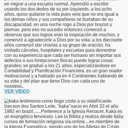
en migrar a una escuela normal. Aprendió a escribir
usando los dos dedos de su pie izquierdo, a los ocho
años, quiso quitarse la vida pues veia que no era igual a
los demas niños y sus compañeros se burlaban de su
discapacidad. en una noche rogo a Dios por brazos y
piernas ,pero eso no sucedio entonces comenzó a
observar que sus logros eran la inspiración de muchos, y
comenzó a agradecerle a Dios por su vida; a los diecisiete
años comenzó dar charlas a su grupo de oración. ha
visitado cárceles, hospitales y escuelas para demostrar
con su experiencia que cada ser humano sin importar sus
defectos o sus limitaciones físicas puede lograr cosas
grandes; se graduó a los 21 años, especializándose en
Contabilidad y Planificación Financiera. es un gran orador
motivacional y a hablado ya en 4 Continentes hablando de
su vida y del plan que tiene Dios con cada uno de
nosotros..
VER VIDEO
Ricardo
Izecson dos Santos Leite, "kaka"nacio en Abril 22 el año
1982 en brazil.......Pertenece a la Iglesia Renacer, Kaká es
un evangélico fervoroso. Lee la Biblia y realiza desde Italia
cursos de formación religiosa vía-online....es miembro de
la Iglesia Evangélica, siendo uno de los Atletas de Cristo