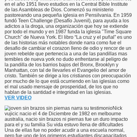
en el año 1951 llevo estudios en la Central Bible Institute
de las Asambleas de Dios. Comenzó su ministerio
pastoreando una pequeña iglesia en Pensilvania. En 1959
fundó Teen Challenge (Desafío Juvenil), para ayuda a los
adictos a la droga, una organización que hoy se extiende
por todo el mundo y en 1987 funda la iglesia "Time Square
Church" de Nueva York. El libro “La cruz y el puñal” es uno
de las historias más notables donde narra como fue el
desafio de cambiar el corazon lleno de odio y rencor de un
joven rebelde que pertenecia a una de las pandillas mas
temibles de nueva york no dudo enfrentarse al peligro de
la pandilla de los barrios bajos del Bronx, Brooklyn y
Manhattan, con tal de llevarles el Evangelio del amor de
cristo. También se dirige a los cristianos con preocupación
por mucho de lo que está ocurriendo en las iglesias como
el mal usado mensaje de prosperidad, de los que no
hablan de la santidad e integridad en las iglesias.
VER VIDEO
Nick
vujicic nacio el 4 de Diciembre de 1982 en melbourne
australia, nacio sin brazos ni piernas fue un duro impacto
para el y su familia Su vida estuvo llena de dificultades
Una de ellas fue no poder acudir a una escuela normal,
pero fue uno de los primeros estudiantes discapacitados