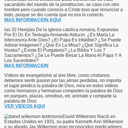
sacandolo del mundo de la prostitucion, se caso con otro
hombre pero cuando conocio a Cristo tuvo que renunciar a
todo, porque se dio cuenta que no era lo correcto.
MAS INFORMACION AQUI
las 32 Herejías De la iglesia catolica romana, Expuestas
Por El Dr. En Teología Armando Alducin. ¿Es María La
Intercesora Ante Dios? ¿El Papa Es Infalible? ¿Se Puede
Adorar Imágenes? ¿Que Es La Misa? ¿Que Significa La
Hostia? ¿Existe El Purgatorio? ¿La Biblia Y Los 7
Sacramentos? ¿Se Le Puede Besar La Mano Al Papa Y A
Los Sacerdotes?
MAS INFORMACION
Videos de evangelismo al aire libre, como cristianos
debemos sentir pasion por las almas perdidas, no importa
el lugar predica la palabra de Dios, mira en estos videos
como hermanos y hermanas comparten la palabra de Dios
en parques, plazas, omnibus, etc animate y comparte la
palabra de Dios
VER VIDEOS AQUI
David Wilkerson Nació en
Estados Unidos en 1931. su padre Kenneth Ann Wilkerson
y su abuelo Jay Wilkerson eran reconocidos predicadores;