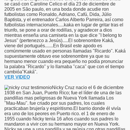
se casó con Caroline Celico el día 23 de diciembre de
2005 en São paulo, en una boda donde acudie ron
futbolistas como Ronaldo, Adriano, Cafú, Dida, Júlio
Baptista, y el entrenador Carlos Alberto Parreira, así como
futbolistas internacionales.....kaka en lugar de gritar tras el
triunfo, se pone a orar de rodillas, y agradecer a dios
mientras enseña una camiseta en la que dice "I belong to
Jesus" (pertenezco a Jesús).....El sobrenombre Kaká,
viene del portugués.......En Brasil este apodo es
comúnmente usado en personas llamadas "Ricardo". Kaká
supuestamente obtuvo ese sobrenombre ya que su
hermano menor cuando era pequeño no podía pronunciar
la palabra "Ricardo" y lo llamaba "caca" que con el tiempo
cambióa"Kaká".
VER VIDEO
Nicky Cruz nacio el 6 de diciembre
1938 en San Juan, Puerto Rico; fue el líder de una de las
pandillas mas peligrosas de Nueva York llamada Los
"Mau-Mau". fue criado por sus padres, los cuales
practicaban brujería y espiritismo.El barrio donde él vivía
era uno de los peores en Puerto rico. el 1 de enero de
1955 cuando Nicky tenía 16 años cuando sus padres lo
mandaron a vivir con su hermano mayor en Nueva York.
Nicky se une a una pandilla y se reúnia con otras pandillas