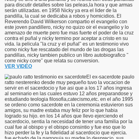
para discutir detalles sobre las peleas,la hora y que armas
serán utilizadas. en 1958 Nicky ya era el lider de la
pandilla, la cual se dedicaba a robos y homicidios. El
Reverendo David Wilkerson compartio el evangelio con
este joven pandillero, nicky no quizo oir el evangelio y lo
amenazo de muerte pero fue mas fuerte el poder de la cruz
contra el puñal y nicky termino por aceptar a cristo en su
vida. la pelicula "la cruz y el puñal" es un testimonio vivo
como nicky fue rescatado del mundo de las drogas las
pandillas, nicky tambien publico un libro autobiografico "
corre nicky corre" que relata su conversion.
VER VIDEO
El ex-sacerdote paulo
ratto nesterenko desde muy pequeño tuvo la vocacion de
servir en el sacerdocio y fue asi que a los 17 años ingresa
al seminario en las cuales estuvo 12 años preparandose y
estudiando teologia filosofia,catecismo,etc. en el año 1995
se ordeno como sacerdote en la ceremonia estuvieron sus
amigos, su madre estaba muy feliz por lo que habia
logrado su hijo. en los 14 años que llevo ejerciendo el
sacerdocio, sentia la necesidad de tener una familia por la
cual fue al obispo y el obispo consintio y fue eso que lo
hizo perder la fe y la fidelidad al sacerdocio que ejercia.
fue echado de la parroquia su madre lo desprecio, sus