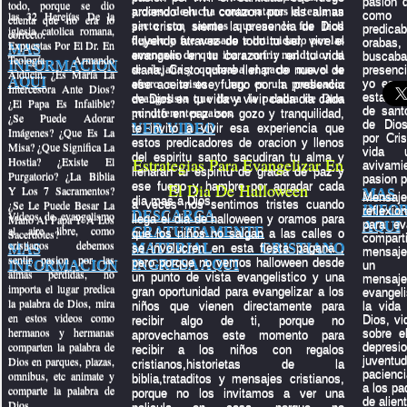
pasion q
todo, porque se dio
proceso de lucha contra satanas el tenia un
ardiendo en tu corazon por las almas
las 32 Herejías De la
como
cuenta que no era lo
pacto con satanas que no le fue facil
sin cristo, siente la presencia de Dios
predica
iglesia catolica romana,
correcto.
dejarlo y fue acosado e intimidado por las
fluyendo atravez de todo tu ser, vive el
oraba
Expuestas Por El Dr. En
MAS
amenazas de que iba a sufrir maldicion si
evangelio en tu corazon y en tu vida
busc
Teología Armando
INFORMACION
se alejaba y quebraba el pacto mas el se
diaria, Cristo quiere llenar de nuevo de
presenc
Alducin. ¿Es María La
AQUI
aferro a cristo y hoy es un predicador
yo espe
ese aceite ese fuego por la presencia
Intercesora Ante Dios?
estas pr
evangelista que lleva la palabra de Dios
de Dios en tu vida y vivir cada dia cada
¿El Papa Es Infalible?
de sant
por diferentes paises.
minuto en paz con gozo y tranquilidad,
¿Se Puede Adorar
de Dio
VER VIDEO
te invito a vivir esa experiencia que
Imágenes? ¿Que Es La
por Cri
estos predicadores de oracion y llenos
Misa? ¿Que Significa La
vida 
del espiritu santo sacudiran tu alma y
Hostia? ¿Existe El
Estrategias Para Evangelizar En
aviva
llenaran tu espiritu de gracia de paz y
Purgatorio? ¿La Biblia
pasion p
ese fuego y hambre por agradar cada
El Dia De Halloween
Y Los 7 Sacramentos?
MAS
Mens
dia mas a Dios.
¿Se Le Puede Besar La
a veces nos sentimos tristes cuando
INFO
reflexi
DESCARGA
Videos de evangelismo
Mano Al Papa Y A Los
llega el dia de halloween y oramos para
para ev
AQUI
al aire libre, como
GRATUITAMENTE
Sacerdotes?
que los niños no salgan a las calles o
compar
cristianos debemos
MATERIAL CRISTIANO
MAS
se involucren en esta fiesta pagana ,
mensaje
sentir pasion por las
pero porque no vemos halloween desde
INGRESA AQUI
INFORMACION
un p
almas perdidas, no
un punto de vista evangelistico y una
mensaje
importa el lugar predica
gran oportunidad para evangelizar a los
evangeli
la palabra de Dios, mira
niños que vienen directamente para
la vida
en estos videos como
Dios, vi
recibir algo de ti, porque no
hermanos y hermanas
sobre el
aprovechamos este momento para
comparten la palabra de
depre
recibir a los niños con regalos
Dios en parques, plazas,
juven
cristianos,historietas de la
pacienci
omnibus, etc animate y
biblia,trataditos y mensajes cristianos,
a los pa
comparte la palabra de
porque no los invitamos a ver una
de alien
Dios