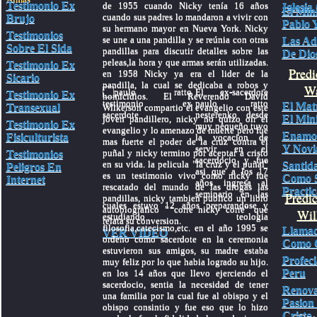
Testimonio Ex
de 1955 cuando Nicky tenía 16 años
Iglesia
El Mini
cuando sus padres lo mandaron a vivir con
Brujo
Pablo Y
su hermano mayor en Nueva York. Nicky
Testimonios
se une a una pandilla y se reúnia con otras
Las Ad
Sobre El Sida
pandillas para discutir detalles sobre las
De Dio
peleas,la hora y que armas serán utilizadas.
Testimonio Ex
Predi
en 1958 Nicky ya era el lider de la
Sicario
pandilla, la cual se dedicaba a robos y
Wa
El ex-sacerdote
Testimonio Ex
homicidios. El Reverendo David
paulo ratto
El Mat
Transexual
Wilkerson compartio el evangelio con este
nesterenko desde
El Mini
joven pandillero, nicky no quizo oir el
Testimonio Ex
muy pequeño tuvo
evangelio y lo amenazo de muerte pero fue
Enamo
Fisiculturista
la vocacion de
mas fuerte el poder de la cruz contra el
Y Novi
servir en el
puñal y nicky termino por aceptar a cristo
Testimonios
sacerdocio y fue
en su vida. la pelicula "la cruz y el puñal"
Santid
Peligros En
asi que a los 17
es un testimonio vivo como nicky fue
Como 
Internet
años ingresa al
rescatado del mundo de las drogas las
Practic
seminario en las
Predi
pandillas, nicky tambien publico un libro
cuales estuvo 12 años preparandose y
autobiografico " corre nicky corre" que
Wil
estudiando teologia
relata su conversion.
filosofia,catecismo,etc. en el año 1995 se
Llamad
VER VIDEO
ordeno como sacerdote en la ceremonia
Como C
estuvieron sus amigos, su madre estaba
Profec
muy feliz por lo que habia logrado su hijo.
Peru
en los 14 años que llevo ejerciendo el
sacerdocio, sentia la necesidad de tener
Renov
una familia por la cual fue al obispo y el
Pasion
obispo consintio y fue eso que lo hizo
Cristo