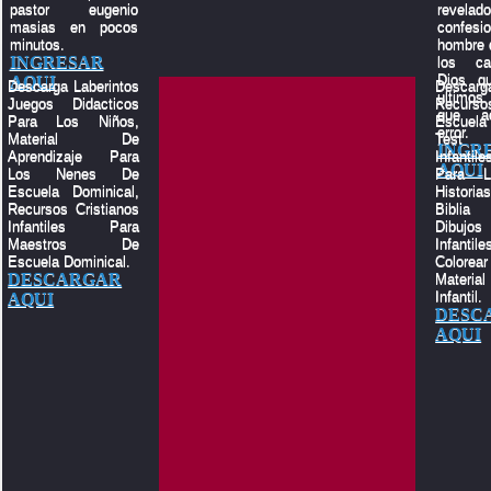
pastor eugenio
revelado
masias en pocos
confes
minutos.
hombre q
INGRESAR
los c
Dios q
AQUI
Descarga Laberintos
Descar
ultimos
Juegos Didacticos
Recu
que a
Para Los Niños,
Escuela
error.
Material De
Test 
INGR
Aprendizaje Para
Infantile
AQUI
Los Nenes De
Para L
Escuela Dominical,
Histor
Recursos Cristianos
Biblia
Infantiles Para
Dibujos
Maestros De
Infant
Escuela Dominical.
Color
DESCARGAR
Materia
Infantil.
AQUI
DESC
AQUI