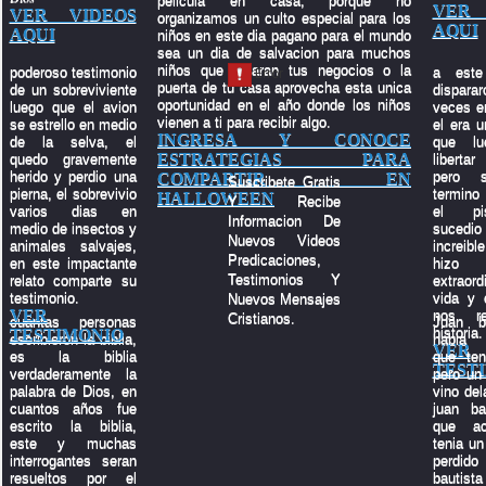
pelicula en casa, porque no
VER 
VER VIDEOS
organizamos un culto especial para los
AQUI
AQUI
niños en este dia pagano para el mundo
sea un dia de salvacion para muchos
niños que tocaran tus negocios o la
poderoso testimonio
a este
puerta de tu casa aprovecha esta unica
de un sobreviviente
dispara
oportunidad en el año donde los niños
luego que el avion
veces en
vienen a ti para recibir algo.
se estrello en medio
el era u
INGRESA Y CONOCE
de la selva, el
que lu
ESTRATEGIAS PARA
quedo gravemente
liberta
herido y perdio una
pero 
COMPARTIR EN
Suscribete Gratis
pierna, el sobrevivio
termino
HALLOWEEN
Y Recibe
varios dias en
el pi
Informacion De
medio de insectos y
suced
Nuevos Videos
animales salvajes,
increibl
Predicaciones,
en este impactante
hiz
Testimonios Y
relato comparte su
extraord
testimonio.
vida y 
Nuevos Mensajes
VER
nos re
Cristianos.
cuantas personas
Juan b
historia.
TESTIMONIO
escribieron la biblia,
habia 
VER
es la biblia
que ten
TEST
verdaderamente la
pero un 
palabra de Dios, en
vino del
cuantos años fue
juan ba
escrito la biblia,
que ac
este y muchas
tenia un 
interrogantes seran
perdid
resueltos por el
bauti