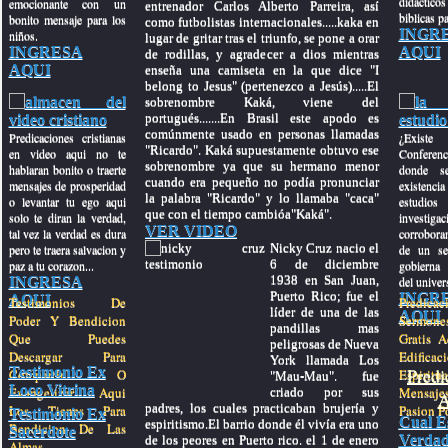
didactic
emocionante con un
entrenador Carlos Alberto Parreira, así
biblicas pa
bonito mensaje para los
como futbolistas internacionales.....kaka en
INGR
niños.
lugar de gritar tras el triunfo, se pone a orar
INGRESA
AQUI
de rodillas, y agradecer a dios mientras
AQUI
enseña una camiseta en la que dice "I
belong to Jesus" (pertenezco a Jesús).....El
sobrenombre Kaká, viene del
portugués.......En Brasil este apodo es
comúnmente usado en personas llamadas
Predicaciones cristianas
¿Exis
"Ricardo". Kaká supuestamente obtuvo ese
en video aqui no te
Conferenc
sobrenombre ya que su hermano menor
hablaran bonito o traerte
donde se
cuando era pequeño no podía pronunciar
mensajes de prosperidad
existenci
la palabra "Ricardo" y lo llamaba "caca"
o levantar tu ego aqui
estudios 
que con el tiempo cambióa"Kaká".
solo te diran la verdad,
investig
VER VIDEO
tal vez la verdad es dura
corroboran
Nicky Cruz nacio el
pero te traera salvacion y
de un se
6 de diciembre
paz a tu corazon...
gobierna
1938 en San Juan,
INGRESA
del univer
Puerto Rico; fue el
INGR
AQUI
Testimonios De
Predi
líder de una de las
AQUI
Poder Y Bendicion
Sermones
pandillas mas
Que Puedes
Gratis A
peligrosas de Nueva
Descargar Para
Edificac
York llamada Los
Testimonio Ex
Predi
Compartir O
Espiritu
"Mau-Mau". fue
Loco Vitrina
Evangelizar Aqui
Mensaj
criado por sus
A
padres, los cuales practicaban brujería y
Los Tienes Para
Pasion Po
Testimonio Ex
Cual E
espiritismo.El barrio donde él vivía era uno
Bendicion De Las
Sacerdote
Verdad
de los peores en Puerto rico. el 1 de enero
Almas