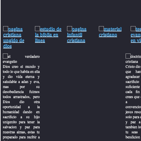
ehova
as
s
Dios creo el mundo y
Cristo dio 
todo lo que habita en ella
que har
y dio vida eterna y
agradecer
saludable a adan y eva,
sacrifici
mas por su
suficiente 
desobediencia fuimos
cada fin
todos arrastrados, pero
crees que e
os
Dios dio otra
a con
oportunidad a la
convencio
humanidad dando en
jesus resc
sacrificio a su hijo
solo para 
unigenito para tener la
y paz a 
salvacion y paz para
tambien lo
nuestras almas, estas tu
tu seas 
preparado para recibir a
bendicion