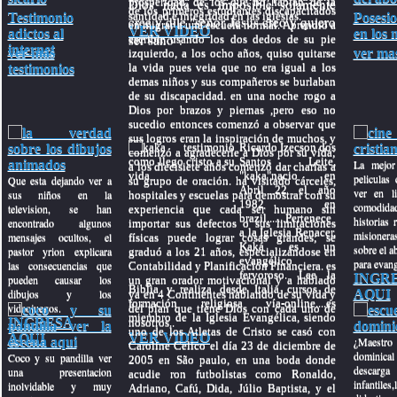
Dios nada es imposible solamente
prosperidad, de los que no hablan de la
de los primeros estudiantes discapacitados
santidad e integridad en las iglesias.
Testimonio
Posesi
cree y dile "señor Jesus creo y quiero
en migrar a una escuela normal. Aprendió a
VER VIDEO
adictos al
en los 
ser sano".
escribir usando los dos dedos de su pie
internet
ver mas
ver mas
izquierdo, a los ocho años, quiso quitarse
la vida pues veia que no era igual a los
testimonios
demas niños y sus compañeros se burlaban
de su discapacidad. en una noche rogo a
Dios por brazos y piernas ,pero eso no
sucedio entonces comenzó a observar que
sus logros eran la inspiración de muchos, y
Ricardo Izecson dos
comenzó a agradecerle a Dios por su vida;
Santos Leite,
La mejor
a los diecisiete años comenzó dar charlas a
"kaka"nacio en
peliculas 
Que esta dejando ver a
su grupo de oración. ha visitado cárceles,
Abril 22 el año
ver en l
sus niños en la
hospitales y escuelas para demostrar con su
1982 en
comodida
television, se han
experiencia que cada ser humano sin
brazil.......Pertenece
historias r
encontrado algunos
importar sus defectos o sus limitaciones
a la Iglesia Renacer,
misioner
mensajes ocultos, el
físicas puede lograr cosas grandes; se
Kaká es un
sobre el ab
pastor yrion explicara
graduó a los 21 años, especializándose en
evangélico
para evang
las consecuencias que
Contabilidad y Planificación Financiera. es
fervoroso. Lee la
INGR
pueden causar los
un gran orador motivacional y a hablado
Biblia y realiza desde Italia cursos de
dibujos y los
AQUI
ya en 4 Continentes hablando de su vida y
formación religiosa vía-online....es
videojuegos.
del plan que tiene Dios con cada uno de
miembro de la Iglesia Evangélica, siendo
INGRESA
nosotros..
uno de los Atletas de Cristo se casó con
VER VIDEO
AQUI
¿Maestro
Caroline Celico el día 23 de diciembre de
dominical
Coco y su pandilla ver
2005 en São paulo, en una boda donde
descar
una presentacion
acudie ron futbolistas como Ronaldo,
infantiles,
inolvidable y muy
Adriano, Cafú, Dida, Júlio Baptista, y el