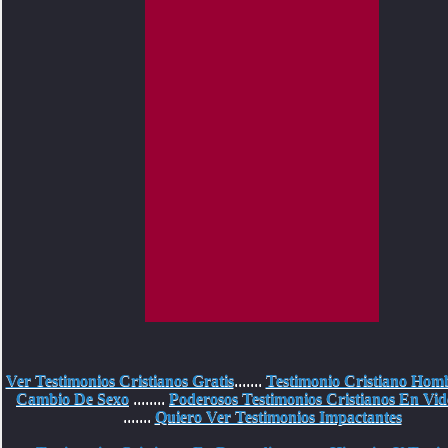
Ver Testimonios Cristianos Gratis
.......
Testimonio Cristiano Hom
Cambio De Sexo
........
Poderosos Testimonios Cristianos En Vid
.......
Quiero Ver Testimonios Impactantes