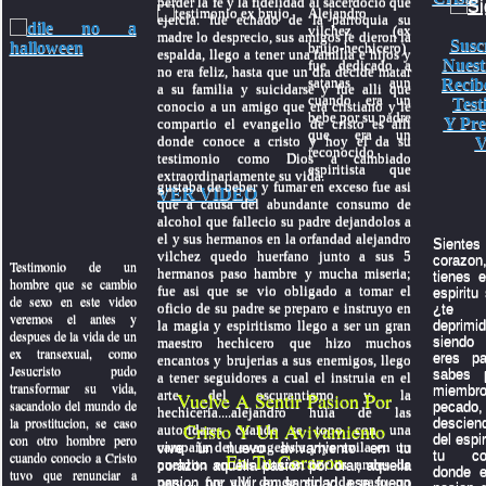
perder la fe y la fidelidad al sacerdocio que
Alejandro
ejercia. fue echado de la parroquia su
vilchez (ex
madre lo desprecio, sus amigos le dieron la
Susc
brujo-hechicero)
espalda, llego a tener una familia e hijos y
Nuest
fue dedicado a
no era feliz, hasta que un dia decide matar
satanas aun
Recib
a su familia y suicidarse y fue alli que
cuando era un
Test
conocio a un amigo que era cristiano y le
bebe por su padre
Y Pre
compartio el evangelio de cristo es alli
que era un
donde conoce a cristo y hoy el da su
V
reconocido
testimonio como Dios a cambiado
espiritista que
extraordinariamente su vida.
gustaba de beber y fumar en exceso fue asi
VER VIDEO
que a causa del abundante consumo de
alcohol que fallecio su padre dejandolos a
el y sus hermanos en la orfandad alejandro
Sientes 
vilchez quedo huerfano junto a sus 5
coraz
Testimonio de un
hermanos paso hambre y mucha miseria;
tienes e
hombre que se cambio
fue asi que se vio obligado a tomar el
espiritu
de sexo en este video
oficio de su padre se preparo e instruyo en
¿te 
veremos el antes y
la magia y espiritismo llego a ser un gran
depri
despues de la vida de un
siendo 
maestro hechicero que hizo muchos
ex transexual, como
eres p
encantos y brujerias a sus enemigos, llego
Jesucristo pudo
sabes 
a tener seguidores a cual el instruia en el
transformar su vida,
miembr
arte del oscurantismo y la
Vuelve A Sentir Pasion Por
sacandolo del mundo de
pecado,
hechiceria....alejandro huia de las
la prostitucion, se caso
descien
Cristo Y Un Avivamiento
autoridares cuando se topo con una
con otro hombre pero
del espi
campaña del evangelista yiye avila en un
vive un nuevo avivamiento en tu
tu con
cuando conocio a Cristo
En Tu Corazon
pueblito en las alturas de los andes de
corazon aquella pasion por orar, aquella
donde e
tuvo que renunciar a
peru.... fue alli donde su vida paso un
pasion por vivir en santidad, ese fuego