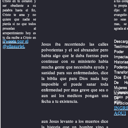
Cristo en tu corazon y
a tus com
ser obediente a su
tu propia 
te
palabra hasta el fin,
dijo: id
Cristo te ama y no
evangelio a
quiere que nadie se
no seas 
iano
pierda si no que todos
mas, se 
procedan al
agrada al 
arrepentimiento hoy es
ideo
tu dia recibe a Cristo en
Tweets por el
Descarg
tu corazon.
Jesus iba recorriendo las calles
@eliasuriel.
Testi
polvorientas y el sol abrazador pero
Po
habia algo que le daba fuerzas para
imonio
Impacta
continuar con su ministerio habia
Histo
mucha gente que necesitaba ayuda y
Poder
sanidad para sus enfermedades, dice
Transf
la biblia que para Dios nada hay
Dios En
De Ho
imposible el puede sanar toda
Muje
enfermedad por mas grave que sea o
Viviero
tiano
aun asi los medicos pongan una
De P
fecha a tu existencia.
Perdicio
INGR
AQUI
ra
aun Jesus levanto a los muertos dice
la historia que un hombre vino a