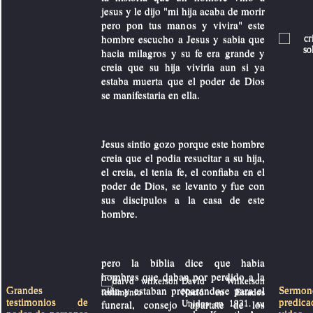
jesus y le dijo "mi hija acaba de morir
pero pon tus manos y vivira" este
hombre escucho a Jesus y sabia que
hacia milagros y su fe era grande y
creia que su hija viviria aun si ya
estaba muerta que el poder de Dios
se manifestaria en ella.
Jesus sintio gozo porque este hombre
creia que el podia resucitar a su hija,
el creia, el tenia fe, el confiaba en el
poder de Dios, se levanto y fue con
sus discipulos a la casa de este
hombre.
pero la biblia dice que habia
hombres que daban por perdido a la
David Wilkerson
niña y estaban preparandose para el
Grandes
Serm
Nació en Estados
testimonios de
predic
funeral, consejo "apartate de los
Unidos en 1931. su